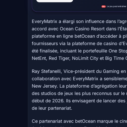
Le jeu peut entraîne
18+
EveryMatrix a élargi son influence dans l’ag
accord avec Ocean Casino Resort dans l’Éta
plateforme en ligne betOcean d’accéder à pl
fournisseurs via la plateforme de casino d’E
été finalisée, incluant le portefeuille One 
NetEnt, Red Tiger, NoLimit City et Big Time
Ray Stefanelli, Vice-président du Gaming en
collaboration avec EveryMatrix a sensiblemen
New Jersey. La plateforme d’agrégation leur
des studios de jeux les plus reconnus sur le
début de 2026. Ils envisagent de lancer des
de leur partenariat.
Ce partenariat avec betOcean marque le cin