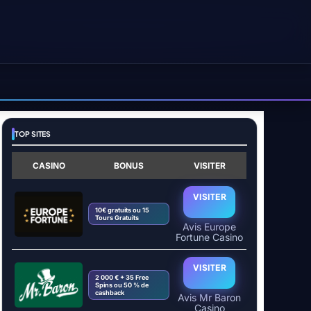
TOP SITES
CASINO
BONUS
VISITER
VISITER
10€ gratuits ou 15
Tours Gratuits
Avis Europe
Fortune Casino
VISITER
2 000 € + 35 Free
Spins ou 50 % de
cashback
Avis Mr Baron
Casino