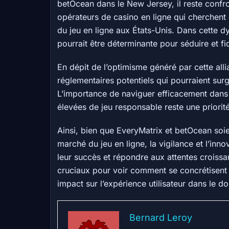
betOcean dans le New Jersey, il reste confro
opérateurs de casino en ligne qui cherchent
du jeu en ligne aux États-Unis. Dans cette dy
pourrait être déterminante pour séduire et fid
En dépit de l’optimisme généré par cette alli
réglementaires potentiels qui pourraient surgi
L’importance de naviguer efficacement dans 
élevées de jeu responsable reste une priorité
Ainsi, bien que EveryMatrix et betOcean soie
marché du jeu en ligne, la vigilance et l’inn
leur succès et répondre aux attentes croiss
cruciaux pour voir comment se concrétisent 
impact sur l’expérience utilisateur dans le d
Bernard Leroy