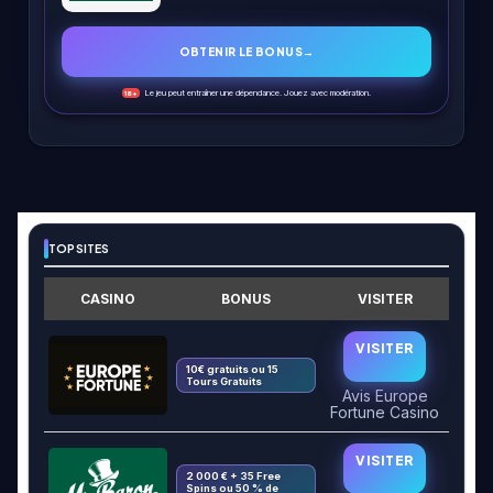
OBTENIR LE BONUS
→
Le jeu peut entraîner une dépendance. Jouez avec modération.
18+
TOP SITES
CASINO
BONUS
VISITER
VISITER
10€ gratuits ou 15
Tours Gratuits
Avis Europe
Fortune Casino
VISITER
2 000 € + 35 Free
Spins ou 50 % de