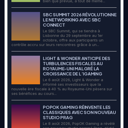
bien que prévue, a tout de même...
SBC SUMMIT 2026 RÉVOLUTIONNE
LE NETWORKING AVEC SBC
CONNECT
Le SBC Summit, qui se tiendra à
Lisbonne du 29 septembre au 1er
octobre, offre aux participants un
contrôle accru sur leurs rencontres grâce à un...
LIGHT & WONDER ANTICIPE DES
TURBULENCES FISCALES AU
ROYAUME-UNI MALGRÉ LA
CROISSANCE DE L’IGAMING
Le 6 août 2026, Light & Wonder a
informé ses investisseurs que la
nouvelle ère fiscale à 40 % au Royaume-Uni pèsera sur
ses bénéfices au cours...
POPOK GAMING RÉINVENTE LES
CLASSIQUES AVEC SON NOUVEAU
STUDIO PRAG
Le 8 août 2026, PopOK Gaming a révélé