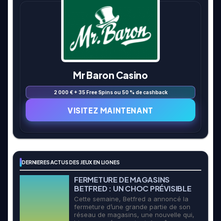
Mr Baron Casino
2 000 € + 35 Free Spins ou 50 % de cashback
VISITEZ MAINTENANT
DERNIERES ACTUS DES JEUX EN LIGNES
FERMETURE DE MAGASINS
BETFRED : UN CHOC PRÉVISIBLE
Cette semaine, Betfred a annoncé la
fermeture d’une grande partie de son
réseau de magasins, une nouvelle qui,