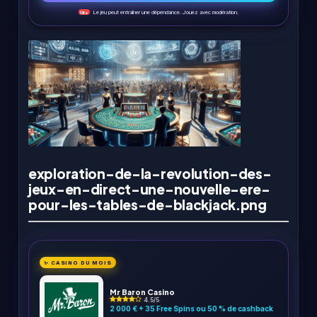
Le jeu peut entraîner une dépendance. Jouez avec modération.
18+
exploration-de-la-revolution-des-
jeux-en-direct-une-nouvelle-ere-
pour-les-tables-de-blackjack.png
✨ CASINO DU MOIS
Mr Baron Casino
4.5/5
2 000 € + 35 Free Spins ou 50 % de cashback