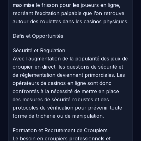
maximise le frisson pour les joueurs en ligne,
recréant l’excitation palpable que l’on retrouve
autour des roulettes dans les casinos physiques.
Défis et Opportunités
Sécurité et Régulation
Avec l’augmentation de la popularité des jeux de
croupier en direct, les questions de sécurité et
de réglementation deviennent primordiales. Les
opérateurs de casinos en ligne sont donc
confrontés à la nécessité de mettre en place
des mesures de sécurité robustes et des
protocoles de vérification pour prévenir toute
forme de tricherie ou de manipulation.
Formation et Recrutement de Croupiers
Le besoin en croupiers professionnels et