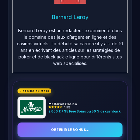
Bernard Leroy
Bernard Leroy est un rédacteur expérimenté dans
le domaine des jeux d’argent en ligne et des
casinos virtuels. Il a débuté sa carrière il y a + de 10
ans en écrivant des articles sur les stratégies de
poker et de blackjack e ligne pour différents sites
web spécialisés.
✨ CASINO DU MOIS
Mr Baron Casino
4.5/5
2 000 € + 35 Free Spins ou 50 % de cashback
OBTENIR LE BONUS
→