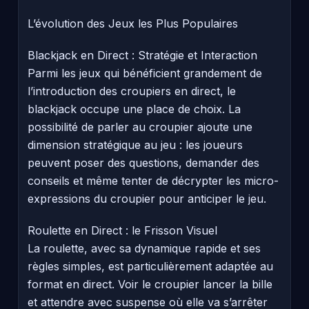
L’évolution des Jeux les Plus Populaires
Blackjack en Direct : Stratégie et Interaction
Parmi les jeux qui bénéficient grandement de
l’introduction des croupiers en direct, le
blackjack occupe une place de choix. La
possibilité de parler au croupier ajoute une
dimension stratégique au jeu : les joueurs
peuvent poser des questions, demander des
conseils et même tenter de décrypter les micro-
expressions du croupier pour anticiper le jeu.
Roulette en Direct : le Frisson Visuel
La roulette, avec sa dynamique rapide et ses
règles simples, est particulièrement adaptée au
format en direct. Voir le croupier lancer la bille
et attendre avec suspense où elle va s’arrêter