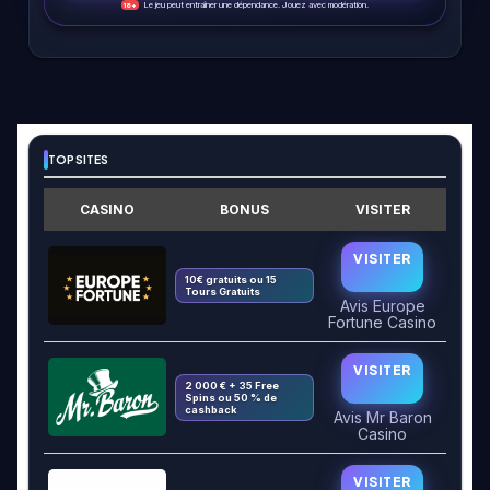
Le jeu peut entraîner une dépendance. Jouez avec modération.
18+
TOP SITES
CASINO
BONUS
VISITER
VISITER
10€ gratuits ou 15
Tours Gratuits
Avis Europe
Fortune Casino
VISITER
2 000 € + 35 Free
Spins ou 50 % de
cashback
Avis Mr Baron
Casino
VISITER