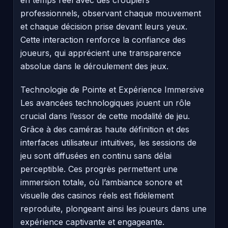
professionnels, observant chaque mouvement
et chaque décision prise devant leurs yeux.
Cette interaction renforce la confiance des
joueurs, qui apprécient une transparence
absolue dans le déroulement des jeux.
Technologie de Pointe et Expérience Immersive
Les avancées technologiques jouent un rôle
crucial dans l’essor de cette modalité de jeu.
Grâce à des caméras haute définition et des
interfaces utilisateur intuitives, les sessions de
jeu sont diffusées en continu sans délai
perceptible. Ces progrès permettent une
immersion totale, où l’ambiance sonore et
visuelle des casinos réels est fidèlement
reproduite, plongeant ainsi les joueurs dans une
expérience captivante et engageante.