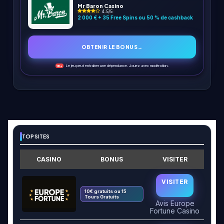
Mr Baron Casino
4.5/5
2 000 € + 35 Free Spins ou 50 % de cashback
OBTENIR LE BONUS
→
Le jeu peut entraîner une dépendance. Jouez avec modération.
18+
TOP SITES
CASINO
BONUS
VISITER
VISITER
10€ gratuits ou 15
Tours Gratuits
Avis Europe
Fortune Casino