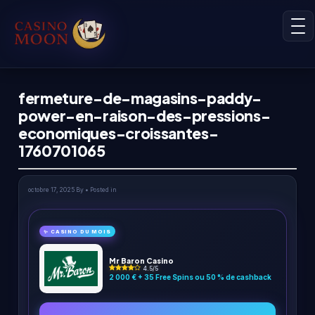
fermeture-de-magasins-paddy-
power-en-raison-des-pressions-
economiques-croissantes-
1760701065
octobre 17, 2025
By
• Posted in
✨ CASINO DU MOIS
Mr Baron Casino
4.5/5
2 000 € + 35 Free Spins ou 50 % de cashback