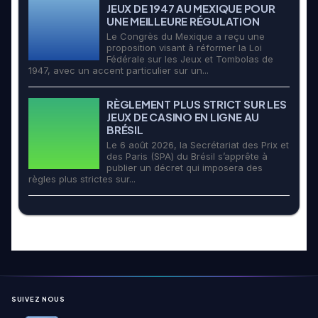
JEUX DE 1947 AU MEXIQUE POUR
UNE MEILLEURE RÉGULATION
Le Congrès du Mexique a reçu une
proposition visant à réformer la Loi
Fédérale sur les Jeux et Tombolas de
1947, avec un accent particulier sur un...
RÈGLEMENT PLUS STRICT SUR LES
JEUX DE CASINO EN LIGNE AU
BRÉSIL
Le 6 août 2026, la Secrétariat des Prix et
des Paris (SPA) du Brésil s’apprête à
publier un décret qui imposera des
règles plus strictes sur...
SUIVEZ NOUS