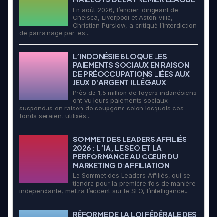
En août 2026, l’ancien dirigeant de
Chelsea, Liverpool et Aston Villa,
Christian Purslow, a critiqué l’interdiction
de parrainage par les...
L’INDONÉSIE BLOQUE LES
PAIEMENTS SOCIAUX EN RAISON
DE PRÉOCCUPATIONS LIÉES AUX
JEUX D’ARGENT ILLÉGAUX
Près de 1,5 million de foyers indonésiens
ont vu leurs paiements sociaux
suspendus en raison de soupçons selon lesquels ces
fonds seraient utilisés...
SOMMET DES LEADERS AFFILIÉS
2026 : L’IA, LE SEO ET LA
PERFORMANCE AU CŒUR DU
MARKETING D’AFFILIATION
Le Sommet des Leaders Affiliés, qui se
tiendra pour la première fois de manière
indépendante, mettra l’accent sur le SEO, l’intelligence...
RÉFORME DE LA LOI FÉDÉRALE DES