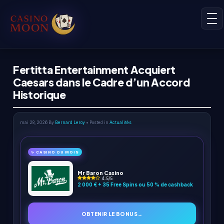
Fertitta Entertainment Acquiert
Caesars dans le Cadre d’un Accord
Historique
mai 28, 2026
By
Bernard Leroy
• Posted in
Actualités
✨ CASINO DU MOIS
Mr Baron Casino
4.5/5
2 000 € + 35 Free Spins ou 50 % de cashback
OBTENIR LE BONUS
→