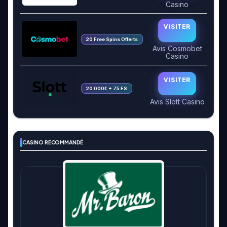
Casino
VISITER
20 Free Spins Offerts
Avis Cosmobet
Casino
VISITER
20 000€ + 75 FS
Avis Slott Casino
CASINO RECOMMANDÉ