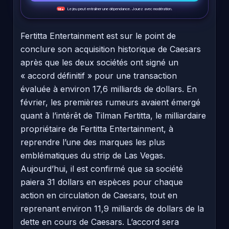
Le jeu peut entraîner une dépendance. Jouez avec modération.
18+
Fertitta Entertainment est sur le point de
conclure son acquisition historique de Caesars
après que les deux sociétés ont signé un
« accord définitif » pour une transaction
évaluée à environ 17,6 milliards de dollars. En
février, les premières rumeurs avaient émergé
quant à l’intérêt de Tilman Fertitta, le milliardaire
propriétaire de Fertitta Entertainment, à
reprendre l’une des marques les plus
emblématiques du strip de Las Vegas.
Aujourd’hui, il est confirmé que sa société
paiera 31 dollars en espèces pour chaque
action en circulation de Caesars, tout en
reprenant environ 11,9 milliards de dollars de la
dette en cours de Caesars. L’accord sera