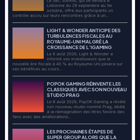
Le SBC Summit, qui se tiendra à
Lisbonne du 29 septembre au 1er
octobre, offre aux participants un
contrôle accru sur leurs rencontres grâce à un...
LIGHT & WONDER ANTICIPE DES
TURBULENCES FISCALES AU
ROYAUME-UNI MALGRÉ LA
CROISSANCE DE L’IGAMING
Le 6 août 2026, Light & Wonder a
informé ses investisseurs que la
nouvelle ère fiscale à 40 % au Royaume-Uni pèsera sur
ses bénéfices au cours...
POPOK GAMING RÉINVENTE LES
CLASSIQUES AVEC SON NOUVEAU
STUDIO PRAG
Le 8 août 2026, PopOK Gaming a révélé
son nouveau studio nommé Prag, dédié
à la réimagination des titres favoris des
fans avec des améliorations...
LES PROCHAINES ÉTAPES DE
SUPER GROUP ALORS QUE LA