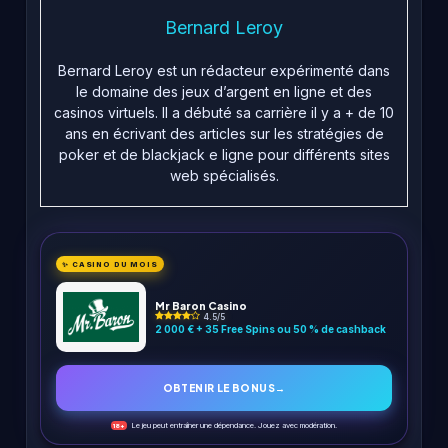
Bernard Leroy
Bernard Leroy est un rédacteur expérimenté dans
le domaine des jeux d’argent en ligne et des
casinos virtuels. Il a débuté sa carrière il y a + de 10
ans en écrivant des articles sur les stratégies de
poker et de blackjack e ligne pour différents sites
web spécialisés.
✨ CASINO DU MOIS
Mr Baron Casino
4.5/5
2 000 € + 35 Free Spins ou 50 % de cashback
OBTENIR LE BONUS
→
Le jeu peut entraîner une dépendance. Jouez avec modération.
18+