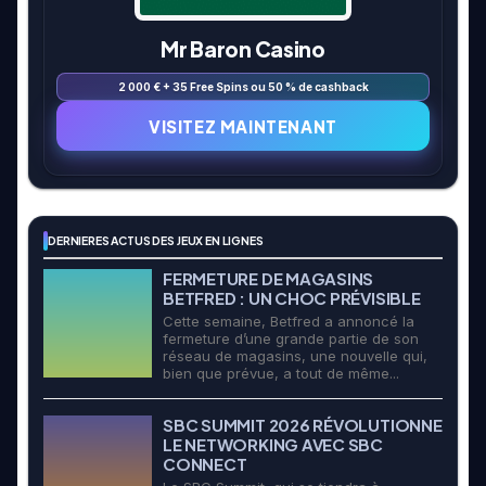
Mr Baron Casino
2 000 € + 35 Free Spins ou 50 % de cashback
VISITEZ MAINTENANT
DERNIERES ACTUS DES JEUX EN LIGNES
FERMETURE DE MAGASINS
BETFRED : UN CHOC PRÉVISIBLE
Cette semaine, Betfred a annoncé la
fermeture d’une grande partie de son
réseau de magasins, une nouvelle qui,
bien que prévue, a tout de même...
SBC SUMMIT 2026 RÉVOLUTIONNE
LE NETWORKING AVEC SBC
CONNECT