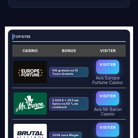
TOP SITES
CASINO
BONUS
VISITER
VISITER
10€ gratuits ou 15
Tours Gratuits
Avis Europe
Fortune Casino
VISITER
2 000 € + 35 Free
Spins ou 50 % de
cashback
Avis Mr Baron
Casino
VISITER
300€ sans Wager