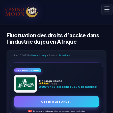
Fluctuation des droits d’accise dans
l’industrie du jeu en Afrique
octobre 20, 2025
By
Bernard Leroy
• Posted in
Actualités
✨ CASINO DU MOIS
Mr Baron Casino
4.5/5
2 000 € + 35 Free Spins ou 50 % de cashback
OBTENIR LE BONUS
→
Le jeu peut entraîner une dépendance. Jouez avec modération.
18+