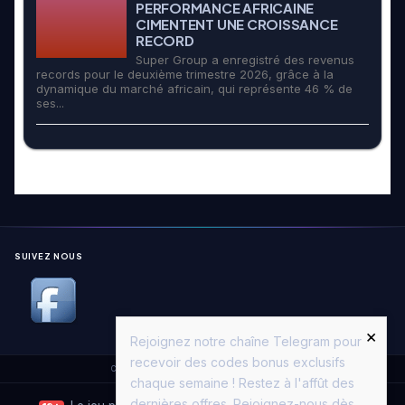
PERFORMANCE AFRICAINE
CIMENTENT UNE CROISSANCE
RECORD
Super Group a enregistré des revenus
records pour le deuxième trimestre 2026, grâce à la
dynamique du marché africain, qui représente 46 % de
ses...
SUIVEZ NOUS
×
Rejoignez notre chaîne Telegram pour
recevoir des codes bonus exclusifs
Copyright © 2026. All Rights Reserved.
Casino Moon
chaque semaine ! Restez à l'affût des
dernières offres. Rejoignez-nous dès