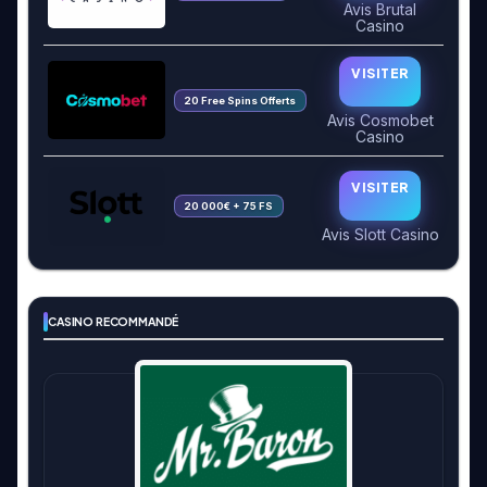
Avis Brutal
Casino
VISITER
20 Free Spins Offerts
Avis Cosmobet
Casino
VISITER
20 000€ + 75 FS
Avis Slott Casino
CASINO RECOMMANDÉ