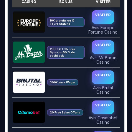
CASINO
BONUS
VISITER
VISITER
10€ gratuits ou 15
Tours Gratuits
Avis Europe
Fortune Casino
VISITER
2 000 € + 35 Free
Spins ou 50 % de
cashback
Avis Mr Baron
Casino
VISITER
300€ sans Wager
Avis Brutal
Casino
VISITER
20 Free Spins Offerts
Avis Cosmobet
Casino