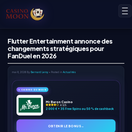
Flutter Entertainment annonce des
changements stratégiques pour
FanDuel en 2026
mai 8, 2026
By
Bernard Leroy
• Posted in
Actualités
✨ CASINO DU MOIS
Mr Baron Casino
4.5/5
2 000 € + 35 Free Spins ou 50 % de cashback
OBTENIR LE BONUS
→