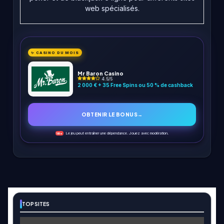
web spécialisés.
✨ CASINO DU MOIS
Mr Baron Casino
4.5/5
2 000 € + 35 Free Spins ou 50 % de cashback
OBTENIR LE BONUS
→
Le jeu peut entraîner une dépendance. Jouez avec modération.
18+
TOP SITES