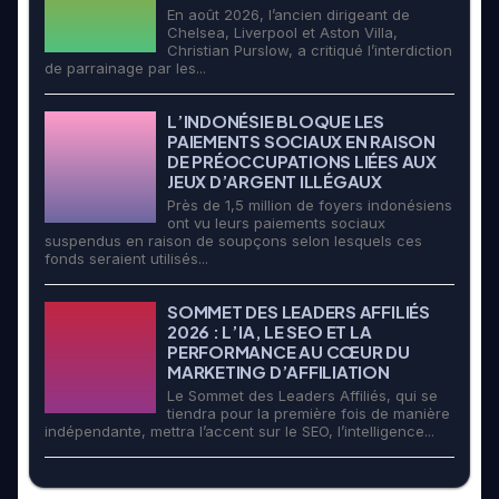
En août 2026, l’ancien dirigeant de
Chelsea, Liverpool et Aston Villa,
Christian Purslow, a critiqué l’interdiction
de parrainage par les...
L’INDONÉSIE BLOQUE LES
PAIEMENTS SOCIAUX EN RAISON
DE PRÉOCCUPATIONS LIÉES AUX
JEUX D’ARGENT ILLÉGAUX
Près de 1,5 million de foyers indonésiens
ont vu leurs paiements sociaux
suspendus en raison de soupçons selon lesquels ces
fonds seraient utilisés...
SOMMET DES LEADERS AFFILIÉS
2026 : L’IA, LE SEO ET LA
PERFORMANCE AU CŒUR DU
MARKETING D’AFFILIATION
Le Sommet des Leaders Affiliés, qui se
tiendra pour la première fois de manière
indépendante, mettra l’accent sur le SEO, l’intelligence...