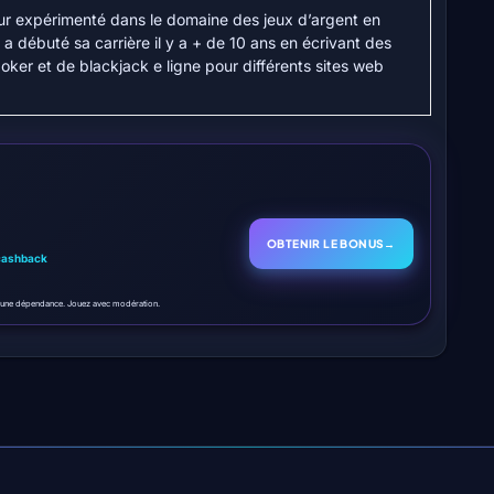
ur expérimenté dans le domaine des jeux d’argent en
Il a débuté sa carrière il y a + de 10 ans en écrivant des
 poker et de blackjack e ligne pour différents sites web
OBTENIR LE BONUS
→
 cashback
r une dépendance. Jouez avec modération.