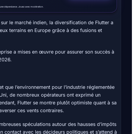
r une dépendance. Jouez avec modération.
r le marché indien, la diversification de Flutter a
eux terrains en Europe grâce à des fusions et
eprise a mises en œuvre pour assurer son succès à
 2026.
et que l’environnement pour l’industrie réglementée
-Uni, de nombreux opérateurs ont exprimé un
ndant, Flutter se montre plutôt optimiste quant à sa
raverser ces vents contraires.
ombreuses spéculations autour des hausses d’impôts
en contact avec les décideurs politiques et s’attend à