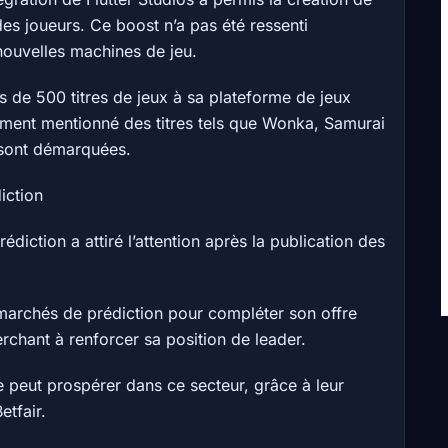
des joueurs. Ce boost n’a pas été ressenti
nouvelles machines de jeu.
lus de 500 titres de jeux à sa plateforme de jeux
ement mentionné des titres tels que Wonka, Samurai
e sont démarquées.
iction
édiction a attiré l’attention après la publication des
marchés de prédiction pour compléter son offre
erchant à renforcer sa position de leader.
se peut prospérer dans ce secteur, grâce à leur
etfair.