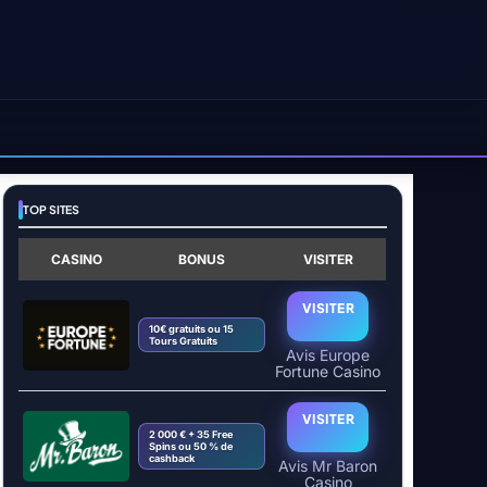
TOP SITES
CASINO
BONUS
VISITER
VISITER
10€ gratuits ou 15
Tours Gratuits
Avis Europe
Fortune Casino
VISITER
2 000 € + 35 Free
Spins ou 50 % de
cashback
Avis Mr Baron
Casino