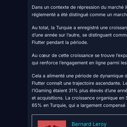
Dans un contexte de répression du marché il
réglementé a été distingué comme un marché 
Au total, la Turquie a enregistré une croiss
d’une année sur l’autre, se distinguant comm
Flutter pendant la période.
Au cœur de cette croissance se trouve l’expa
qui renforce l’engagement en ligne parmi les
Cela a alimenté une période de dynamique d
Flutter connaît une trajectoire ascendante. 
l’iGaming étaient 31% plus élevés d’une ann
et acquisitions. La croissance organique en
65% en Turquie, qui a largement compensé l’a
Bernard Leroy