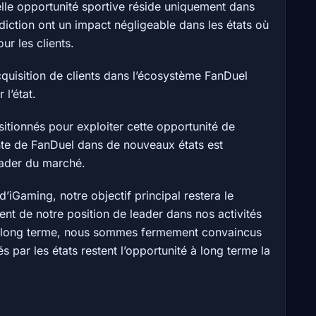
elle opportunité sportive réside uniquement dans
iction ont un impact négligeable dans les états où
r les clients.
quisition de clients dans l’écosystème FanDuel
 l’état.
tionnés pour exploiter cette opportunité de
inte de FanDuel dans de nouveaux états est
leader du marché.
d’iGaming, notre objectif principal restera le
ent de notre position de leader dans nos activités
. À long terme, nous sommes fermement convaincus
s par les états restent l’opportunité à long terme la