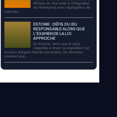
Afrique de l’Est suite à l’intégration
de l’entreprise avec l’agrégateur de
marchés...
ESTONIE : DÉFIS DU JEU
RESPONSABLE ALORS QUE
L’EXAMEN DE LA LOI
APPROCHE
En Estonie, alors que le pays
s’apprête à revoir sa législation sur
les jeux d’argent l’année prochaine, les données
révèlent que...