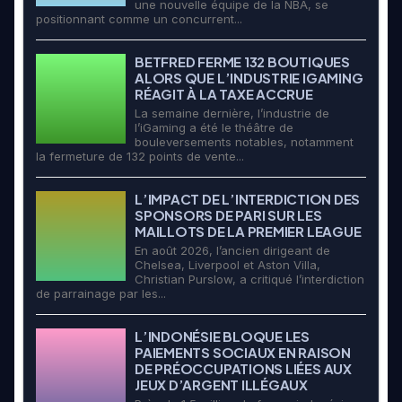
une nouvelle équipe de la NBA, se
positionnant comme un concurrent...
BETFRED FERME 132 BOUTIQUES
ALORS QUE L’INDUSTRIE IGAMING
RÉAGIT À LA TAXE ACCRUE
La semaine dernière, l’industrie de
l’iGaming a été le théâtre de
bouleversements notables, notamment
la fermeture de 132 points de vente...
L’IMPACT DE L’INTERDICTION DES
SPONSORS DE PARI SUR LES
MAILLOTS DE LA PREMIER LEAGUE
En août 2026, l’ancien dirigeant de
Chelsea, Liverpool et Aston Villa,
Christian Purslow, a critiqué l’interdiction
de parrainage par les...
L’INDONÉSIE BLOQUE LES
PAIEMENTS SOCIAUX EN RAISON
DE PRÉOCCUPATIONS LIÉES AUX
JEUX D’ARGENT ILLÉGAUX