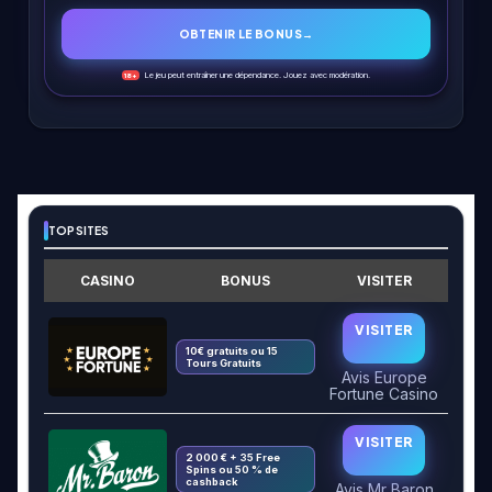
OBTENIR LE BONUS
→
Le jeu peut entraîner une dépendance. Jouez avec modération.
18+
TOP SITES
CASINO
BONUS
VISITER
VISITER
10€ gratuits ou 15
Tours Gratuits
Avis Europe
Fortune Casino
VISITER
2 000 € + 35 Free
Spins ou 50 % de
cashback
Avis Mr Baron