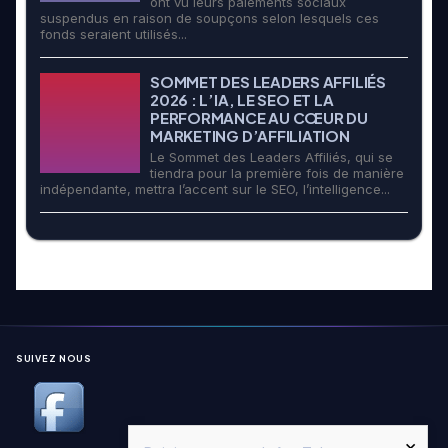
ont vu leurs paiements sociaux
suspendus en raison de soupçons selon lesquels ces
fonds seraient utilisés...
SOMMET DES LEADERS AFFILIÉS
2026 : L’IA, LE SEO ET LA
PERFORMANCE AU CŒUR DU
MARKETING D’AFFILIATION
Le Sommet des Leaders Affiliés, qui se
tiendra pour la première fois de manière
indépendante, mettra l’accent sur le SEO, l’intelligence...
SUIVEZ NOUS
×