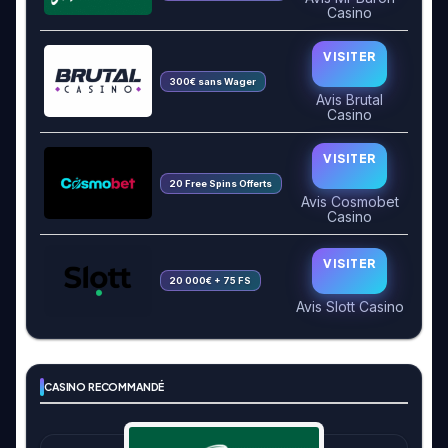
Casino
VISITER
300€ sans Wager
Avis Brutal
Casino
VISITER
20 Free Spins Offerts
Avis Cosmobet
Casino
VISITER
20 000€ + 75 FS
Avis Slott Casino
CASINO RECOMMANDÉ