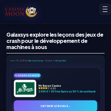
Galaxsys explore les leçons des jeux de
crash pour le développement de
machines à sous
mars 18, 2026
By
Bernard Leroy
• Posted in
Actualités
✨ CASINO DU MOIS
Mr Baron Casino
4.5/5
2 000 € + 35 Free Spins ou 50 % de cashback
OBTENIR LE BONUS
→