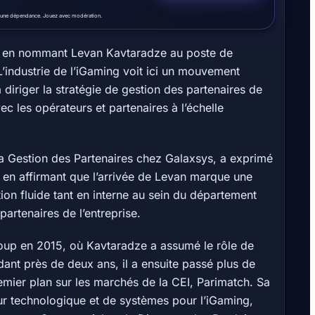
r une dépendance. Jouez avec modération.
on en nommant Levan Kavtaradze au poste de
’industrie de l’iGaming voit ici un mouvement
diriger la stratégie de gestion des partenaires de
ec les opérateurs et partenaires à l’échelle
la Gestion des Partenaires chez Galaxsys, a exprimé
 en affirmant que l’arrivée de Levan marque une
tion fluide tant en interne au sein du département
artenaires de l’entreprise.
oup en 2015, où Kavtaradze a assumé le rôle de
nt près de deux ans, il a ensuite passé plus de
emier plan sur les marchés de la CEI, Parimatch. Sa
seur technologique et de systèmes pour l’iGaming,