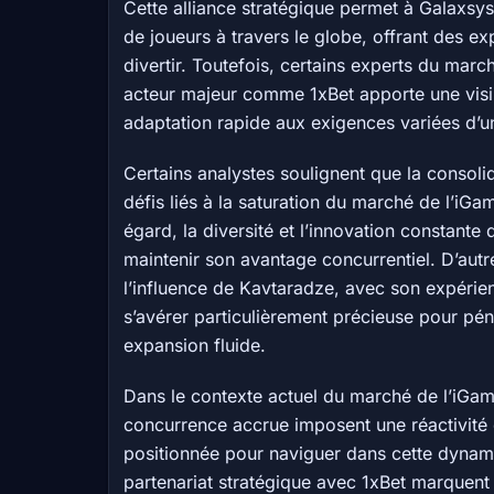
Cette alliance stratégique permet à Galaxsys
de joueurs à travers le globe, offrant des e
divertir. Toutefois, certains experts du mar
acteur majeur comme 1xBet apporte une visib
adaptation rapide aux exigences variées d’un 
Certains analystes soulignent que la consolid
défis liés à la saturation du marché de l’iGam
égard, la diversité et l’innovation constante
maintenir son avantage concurrentiel. D’aut
l’influence de Kavtaradze, avec son expérie
s’avérer particulièrement précieuse pour pé
expansion fluide.
Dans le contexte actuel du marché de l’iGami
concurrence accrue imposent une réactivité 
positionnée pour naviguer dans cette dynam
partenariat stratégique avec 1xBet marquent