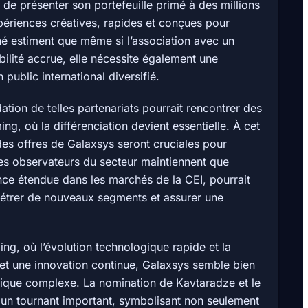
 de présenter son portefeuille primé à des millions
xpériences créatives, rapides et conçues pour
ché estiment que même si l’association avec un
ilité accrue, elle nécessite également une
public international diversifié.
ation de telles partenariats pourrait rencontrer des
ing, où la différenciation devient essentielle. À cet
 des offres de Galaxsys seront cruciales pour
res observateurs du secteur maintiennent que
nce étendue dans les marchés de la CEI, pourrait
nétrer de nouveaux segments et assurer une
ng, où l’évolution technologique rapide et la
et une innovation continue, Galaxsys semble bien
ique complexe. La nomination de Kavtaradze et le
 un tournant important, symbolisant non seulement