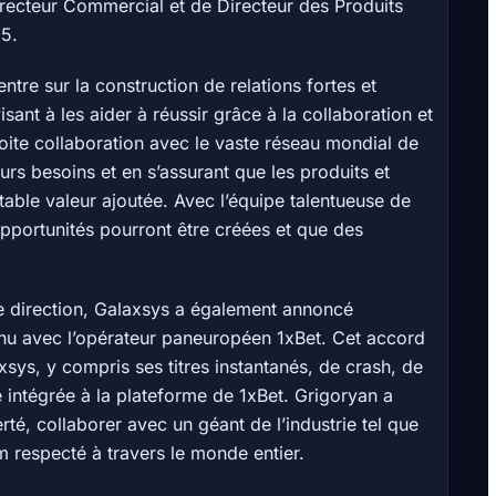
irecteur Commercial et de Directeur des Produits
25.
re sur la construction de relations fortes et
sant à les aider à réussir grâce à la collaboration et
étroite collaboration avec le vaste réseau mondial de
urs besoins et en s’assurant que les produits et
table valeur ajoutée. Avec l’équipe talentueuse de
pportunités pourront être créées et que des
e direction, Galaxsys a également annoncé
u avec l’opérateur paneuropéen 1xBet. Cet accord
sys, y compris ses titres instantanés, de crash, de
 intégrée à la plateforme de 1xBet. Grigoryan a
rté, collaborer avec un géant de l’industrie tel que
m respecté à travers le monde entier.