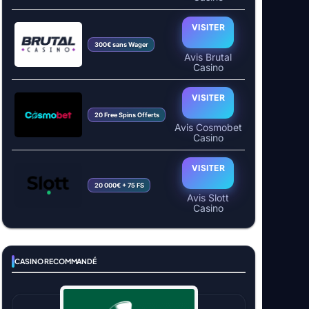
VISITER
300€ sans Wager
Avis Brutal
Casino
VISITER
20 Free Spins Offerts
Avis Cosmobet
Casino
VISITER
20 000€ + 75 FS
Avis Slott
Casino
CASINO RECOMMANDÉ