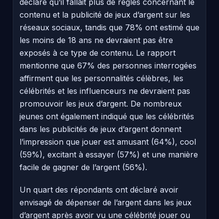
déclaré qu’il fallait plus de règles concernant le
contenu et la publicité de jeux d’argent sur les
réseaux sociaux, tandis que 78% ont estimé que
les moins de 18 ans ne devraient pas être
exposés à ce type de contenu. Le rapport
mentionne que 67% des personnes interrogées
affirment que les personnalités célèbres, les
célébrités et les influenceurs ne devraient pas
promouvoir les jeux d’argent. De nombreux
jeunes ont également indiqué que les célébrités
dans les publicités de jeux d’argent donnent
l’impression que jouer est amusant (64%), cool
(59%), excitant à essayer (57%) et une manière
facile de gagner de l’argent (56%).
Un quart des répondants ont déclaré avoir
envisagé de dépenser de l’argent dans les jeux
d’argent après avoir vu une célébrité jouer ou