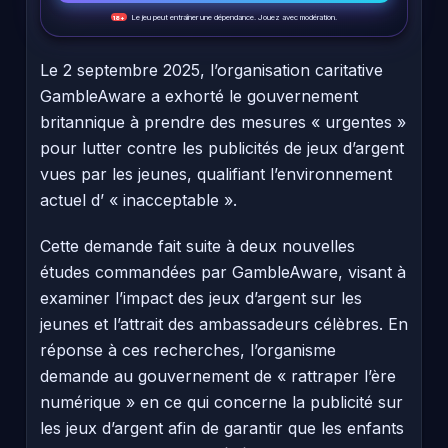
Le jeu peut entraîner une dépendance. Jouez avec modération.
18+
Le 2 septembre 2025, l’organisation caritative
GambleAware a exhorté le gouvernement
britannique à prendre des mesures « urgentes »
pour lutter contre les publicités de jeux d’argent
vues par les jeunes, qualifiant l’environnement
actuel d’ « inacceptable ».
Cette demande fait suite à deux nouvelles
études commandées par GambleAware, visant à
examiner l’impact des jeux d’argent sur les
jeunes et l’attrait des ambassadeurs célèbres. En
réponse à ces recherches, l’organisme
demande au gouvernement de « rattraper l’ère
numérique » en ce qui concerne la publicité sur
les jeux d’argent afin de garantir que les enfants