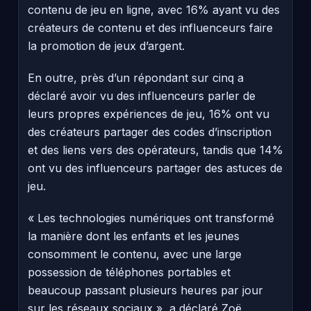
contenu de jeu en ligne, avec 16% ayant vu des
créateurs de contenu et des influenceurs faire
la promotion de jeux d’argent.
En outre, près d’un répondant sur cinq a
déclaré avoir vu des influenceurs parler de
leurs propres expériences de jeu, 16% ont vu
des créateurs partager des codes d’inscription
et des liens vers des opérateurs, tandis que 14%
ont vu des influenceurs partager des astuces de
jeu.
« Les technologies numériques ont transformé
la manière dont les enfants et les jeunes
consomment le contenu, avec une large
possession de téléphones portables et
beaucoup passant plusieurs heures par jour
sur les réseaux sociaux », a déclaré Zoë