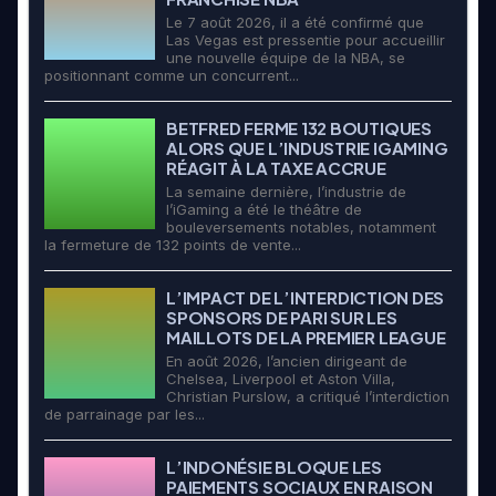
Le 7 août 2026, il a été confirmé que
Las Vegas est pressentie pour accueillir
une nouvelle équipe de la NBA, se
positionnant comme un concurrent...
BETFRED FERME 132 BOUTIQUES
ALORS QUE L’INDUSTRIE IGAMING
RÉAGIT À LA TAXE ACCRUE
La semaine dernière, l’industrie de
l’iGaming a été le théâtre de
bouleversements notables, notamment
la fermeture de 132 points de vente...
L’IMPACT DE L’INTERDICTION DES
SPONSORS DE PARI SUR LES
MAILLOTS DE LA PREMIER LEAGUE
En août 2026, l’ancien dirigeant de
Chelsea, Liverpool et Aston Villa,
Christian Purslow, a critiqué l’interdiction
de parrainage par les...
L’INDONÉSIE BLOQUE LES
PAIEMENTS SOCIAUX EN RAISON