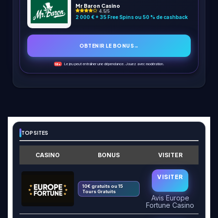
Mr Baron Casino
4.5/5
2 000 € + 35 Free Spins ou 50 % de cashback
OBTENIR LE BONUS
→
Le jeu peut entraîner une dépendance. Jouez avec modération.
18+
TOP SITES
CASINO
BONUS
VISITER
VISITER
10€ gratuits ou 15
Tours Gratuits
Avis Europe
Fortune Casino