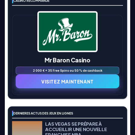
CASINO RECOMMANDÉ
Mr Baron Casino
2 000 € + 35 Free Spins ou 50 % de cashback
VISITEZ MAINTENANT
DERNIERES ACTUS DES JEUX EN LIGNES
LAS VEGAS SE PRÉPARE À
ACCUEILLIR UNE NOUVELLE
FRANCHISE NBA