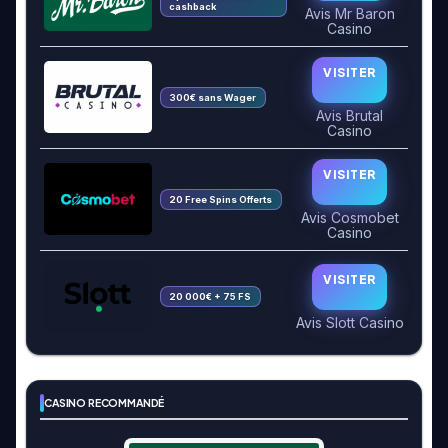
cashback
Avis Mr Baron
Casino
VISITER
300€ sans Wager
Avis Brutal
Casino
VISITER
20 Free Spins Offerts
Avis Cosmobet
Casino
VISITER
20 000€ + 75 FS
Avis Slott Casino
CASINO RECOMMANDÉ