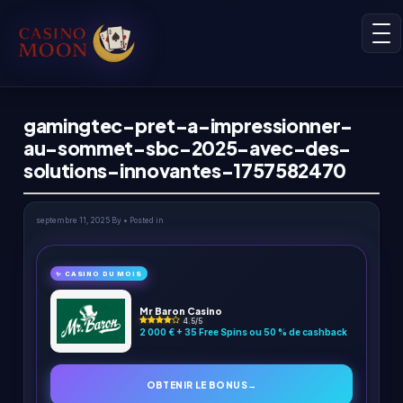
gamingtec-pret-a-impressionner-
au-sommet-sbc-2025-avec-des-
solutions-innovantes-1757582470
septembre 11, 2025
By
• Posted in
✨ CASINO DU MOIS
Mr Baron Casino
4.5/5
2 000 € + 35 Free Spins ou 50 % de cashback
OBTENIR LE BONUS
→