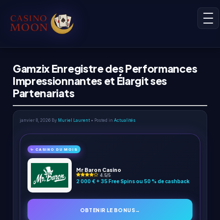
Gamzix Enregistre des Performances
Impressionnantes et Élargit ses
Partenariats
janvier 8, 2026
By
Muriel Laurent
• Posted in
Actualités
✨ CASINO DU MOIS
Mr Baron Casino
4.5/5
2 000 € + 35 Free Spins ou 50 % de cashback
OBTENIR LE BONUS
→