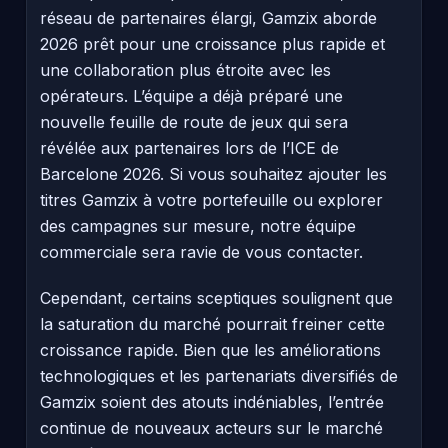
réseau de partenaires élargi, Gamzix aborde
2026 prêt pour une croissance plus rapide et
une collaboration plus étroite avec les
opérateurs. L’équipe a déjà préparé une
nouvelle feuille de route de jeux qui sera
révélée aux partenaires lors de l’ICE de
Barcelone 2026. Si vous souhaitez ajouter les
titres Gamzix à votre portefeuille ou explorer
des campagnes sur mesure, notre équipe
commerciale sera ravie de vous contacter.
Cependant, certains sceptiques soulignent que
la saturation du marché pourrait freiner cette
croissance rapide. Bien que les améliorations
technologiques et les partenariats diversifiés de
Gamzix soient des atouts indéniables, l’entrée
continue de nouveaux acteurs sur le marché