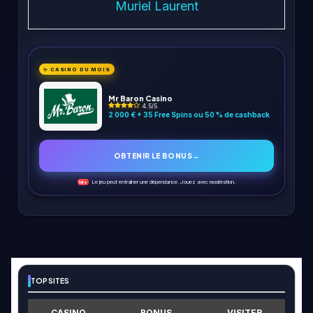
Muriel Laurent
✨ CASINO DU MOIS
Mr Baron Casino
4.5/5
2 000 € + 35 Free Spins ou 50 % de cashback
OBTENIR LE BONUS
→
Le jeu peut entraîner une dépendance. Jouez avec modération.
18+
TOP SITES
CASINO
BONUS
VISITER