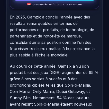
Le jeu peut entraîner une dépendance. Jouez avec modération.
18+
En 2025, Gamzix a conclu l’année avec des
résultats remarquables en termes de
performances de produits, de technologie, de
partenariats et de notoriété de marque,
consolidant ainsi sa position comme l’un des
fournisseurs de jeux maltais à la croissance la
plus rapide à l’échelle mondiale.
Au cours de cette année, Gamzix a vu son
produit brut des jeux (GGR) augmenter de 65 %
grâce à ses sorties à succès et à des
promotions ciblées telles que Spin-o-Mania,
Coin Mania, Only Mania, Dubai Getaway, et
Sunny Blits. Notamment, 54 % des joueurs
ayant rejoint Spin-o-Mania étaient nouveaux