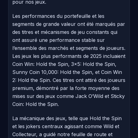
pour nos jeux.
Les performances du portefeuille et les
segments de grande valeur ont été marqués par
des titres et mécanismes de jeu constants qui
ont assuré une performance stable sur
l’ensemble des marchés et segments de joueurs.
Les jeux les plus performants de 2025 incluaient
Coin Win: Hold the Spin, 3×5: Hold the Spin,
Sunny Coin 10,000: Hold the Spin, et Coin Win
2: Hold the Spin. Ces titres ont attiré des joueurs
premium, démontré par la forte moyenne des
mises sur des jeux comme Jack O’Wild et Sticky
Coin: Hold the Spin.
La mécanique des jeux, telle que Hold the Spin
et les jokers centraux agissant comme Wild et
Collecteur, a guidé notre feuille de route et