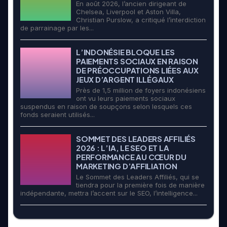
En août 2026, l’ancien dirigeant de
Chelsea, Liverpool et Aston Villa,
Christian Purslow, a critiqué l’interdiction
de parrainage par les...
L’INDONÉSIE BLOQUE LES
PAIEMENTS SOCIAUX EN RAISON
DE PRÉOCCUPATIONS LIÉES AUX
JEUX D’ARGENT ILLÉGAUX
Près de 1,5 million de foyers indonésiens
ont vu leurs paiements sociaux
suspendus en raison de soupçons selon lesquels ces
fonds seraient utilisés...
SOMMET DES LEADERS AFFILIÉS
2026 : L’IA, LE SEO ET LA
PERFORMANCE AU CŒUR DU
MARKETING D’AFFILIATION
Le Sommet des Leaders Affiliés, qui se
tiendra pour la première fois de manière
indépendante, mettra l’accent sur le SEO, l’intelligence...