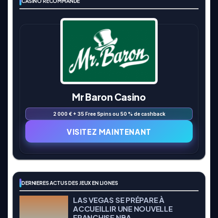
CASINO RECOMMANDÉ
Mr Baron Casino
2 000 € + 35 Free Spins ou 50 % de cashback
VISITEZ MAINTENANT
DERNIERES ACTUS DES JEUX EN LIGNES
LAS VEGAS SE PRÉPARE À
ACCUEILLIR UNE NOUVELLE
FRANCHISE NBA