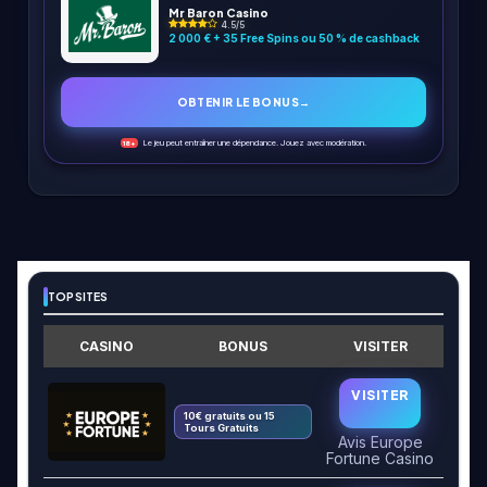
Mr Baron Casino
4.5/5
2 000 € + 35 Free Spins ou 50 % de cashback
OBTENIR LE BONUS
→
Le jeu peut entraîner une dépendance. Jouez avec modération.
18+
TOP SITES
CASINO
BONUS
VISITER
VISITER
10€ gratuits ou 15
Tours Gratuits
Avis Europe
Fortune Casino