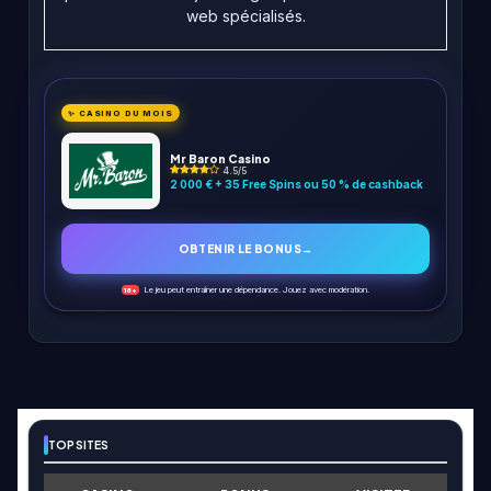
web spécialisés.
✨ CASINO DU MOIS
Mr Baron Casino
4.5/5
2 000 € + 35 Free Spins ou 50 % de cashback
OBTENIR LE BONUS
→
Le jeu peut entraîner une dépendance. Jouez avec modération.
18+
TOP SITES