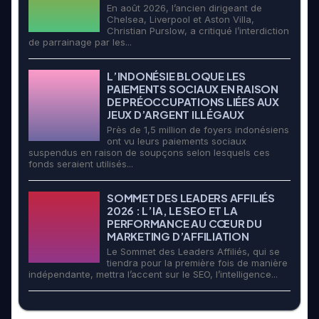
En août 2026, l’ancien dirigeant de
Chelsea, Liverpool et Aston Villa,
Christian Purslow, a critiqué l’interdiction
de parrainage par les...
L’INDONÉSIE BLOQUE LES
PAIEMENTS SOCIAUX EN RAISON
DE PRÉOCCUPATIONS LIÉES AUX
JEUX D’ARGENT ILLÉGAUX
Près de 1,5 million de foyers indonésiens
ont vu leurs paiements sociaux
suspendus en raison de soupçons selon lesquels ces
fonds seraient utilisés...
SOMMET DES LEADERS AFFILIÉS
2026 : L’IA, LE SEO ET LA
PERFORMANCE AU CŒUR DU
MARKETING D’AFFILIATION
Le Sommet des Leaders Affiliés, qui se
tiendra pour la première fois de manière
indépendante, mettra l’accent sur le SEO, l’intelligence...