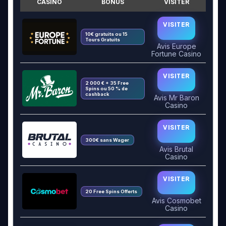
CASINO
BONUS
VISITER
VISITER
10€ gratuits ou 15
Tours Gratuits
Avis Europe
Fortune Casino
VISITER
2 000 € + 35 Free
Spins ou 50 % de
cashback
Avis Mr Baron
Casino
VISITER
300€ sans Wager
Avis Brutal
Casino
VISITER
20 Free Spins Offerts
Avis Cosmobet
Casino