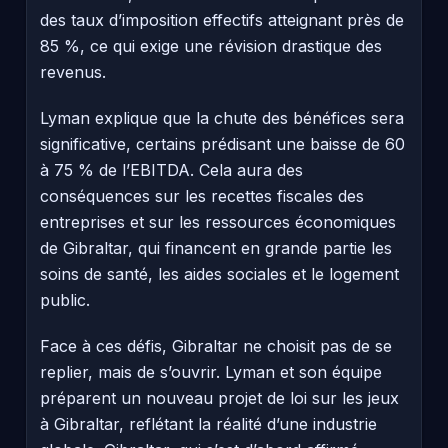
des taux d’imposition effectifs atteignant près de
85 %, ce qui exige une révision drastique des
revenus.
Lyman explique que la chute des bénéfices sera
significative, certains prédisant une baisse de 60
à 75 % de l’EBITDA. Cela aura des
conséquences sur les recettes fiscales des
entreprises et sur les ressources économiques
de Gibraltar, qui financent en grande partie les
soins de santé, les aides sociales et le logement
public.
Face à ces défis, Gibraltar ne choisit pas de se
replier, mais de s’ouvrir. Lyman et son équipe
préparent un nouveau projet de loi sur les jeux
à Gibraltar, reflétant la réalité d’une industrie