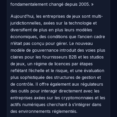
fondamentalement changé depuis 2005. »
Aujourd’hui, les entreprises de jeux sont multi-
juridictionnelles, axées sur la technologie et
diversifient de plus en plus leurs modèles
économiques, des conditions que l’ancien cadre
n’était pas conçu pour gérer. Le nouveau
modèle de gouvernance introduit des voies plus
claires pour les fournisseurs B2B et les studios
de jeux, un régime de licences par étapes
reflétant l’échelle et le risque, et une évaluation
plus sophistiquée des structures de gestion et
de contrôle. Il offre également aux régulateurs
des outils pour interagir directement avec les
entreprises axées sur les cryptomonnaies et les
actifs numériques cherchant à s’intégrer dans
des environnements réglementés.