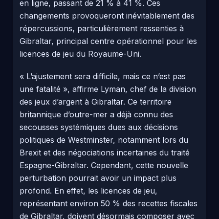
en ligne, passant de 21 % à 41 %. Ces
changements provoqueront inévitablement des
répercussions, particulièrement ressenties à
Gibraltar, principal centre opérationnel pour les
licences de jeu du Royaume-Uni.
« L’ajustement sera difficile, mais ce n’est pas
une fatalité », affirme Lyman, chef de la division
des jeux d’argent à Gibraltar. Ce territoire
britannique d’outre-mer a déjà connu des
secousses systémiques dues aux décisions
politiques de Westminster, notamment lors du
Brexit et des négociations incertaines du traité
Espagne-Gibraltar. Cependant, cette nouvelle
perturbation pourrait avoir un impact plus
profond. En effet, les licences de jeu,
représentant environ 50 % des recettes fiscales
de Gibraltar, doivent désormais composer avec