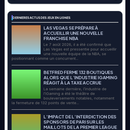
DERNIERES ACTUS DES JEUX EN LIGNES
LAS VEGAS SE PRÉPARE À
ACCUEILLIR UNE NOUVELLE
FRANCHISE NBA
Le 7 août 2026, il a été confirmé que
Las Vegas est pressentie pour accueillir
une nouvelle équipe de la NBA, se
positionnant comme un concurrent...
BETFRED FERME 132 BOUTIQUES
ALORS QUE L’INDUSTRIE IGAMING
RÉAGIT À LA TAXE ACCRUE
La semaine dernière, l’industrie de
l’iGaming a été le théâtre de
bouleversements notables, notamment
la fermeture de 132 points de vente...
L’IMPACT DE L’INTERDICTION DES
SPONSORS DE PARI SUR LES
MAILLOTS DE LA PREMIER LEAGUE