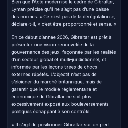
Bien que l’Acte modernise le cadre de Gibraltar,
Lyman précise qu’il ne s’agit pas d’une baisse
des normes. « Ce n’est pas de la dérégulation »,
déclare-t-il, « c’est être proportionné et sensé. »
En ce début d’année 2026, Gibraltar est prêt à
présenter une vision renouvelée de la
gouvernance des jeux, façonnée par les réalités
d’un secteur global et multi-juridictionnel, et
informée par les leçons tirées de chocs
externes répétés. L’objectif n’est pas de
s’éloigner du marché britannique, mais de
garantir que le modèle réglementaire et
économique de Gibraltar ne soit plus
excessivement exposé aux bouleversements
politiques échappant à son contrôle.
« Il s’agit de positionner Gibraltar sur un pied