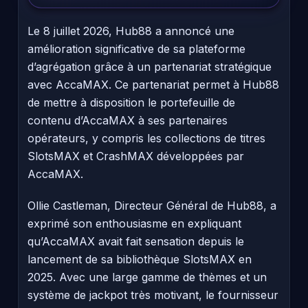
Le 8 juillet 2026, Hub88 a annoncé une
amélioration significative de sa plateforme
d’agrégation grâce à un partenariat stratégique
avec AccaMAX. Ce partenariat permet à Hub88
de mettre à disposition le portefeuille de
contenu d’AccaMAX à ses partenaires
opérateurs, y compris les collections de titres
SlotsMAX et CrashMAX développées par
AccaMAX.
Ollie Castleman, Directeur Général de Hub88, a
exprimé son enthousiasme en expliquant
qu’AccaMAX avait fait sensation depuis le
lancement de sa bibliothèque SlotsMAX en
2025. Avec une large gamme de thèmes et un
système de jackpot très motivant, le fournisseur