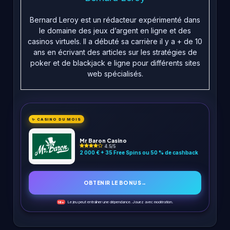
Bernard Leroy est un rédacteur expérimenté dans
le domaine des jeux d’argent en ligne et des
casinos virtuels. Il a débuté sa carrière il y a + de 10
ans en écrivant des articles sur les stratégies de
poker et de blackjack e ligne pour différents sites
web spécialisés.
✨ CASINO DU MOIS
Mr Baron Casino
4.5/5
2 000 € + 35 Free Spins ou 50 % de cashback
OBTENIR LE BONUS
→
Le jeu peut entraîner une dépendance. Jouez avec modération.
18+