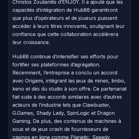
Christos Zoulianitis d’ENJOY. Il a ajouté que les
capacités d’intégration de Hub88 garantiront
que plus d’opérateurs et de joueurs puissent
accéder à leurs titres innovants, soulignant leur
confiance que cette collaboration accélérera
leur croissance.
Hub88 continue d’intensifier ses efforts pour
fortifier ses plateformes d’agrégation.
Récemment, l’entreprise a conclu un accord
avec Origami, intégrant les jeux de mines, limbo,
keno et dés du studio à son offre. Ce partenariat
fait suite à des accords similaires avec d’autres
acteurs de l’industrie tels que Clawbuster,
G.Games, Shady Lady, SpinLogic et Dragon
Gaming. De plus, des contenus de machines à
sous et de jeux crash de fournisseurs de
casinos en ligne comme Planetic, Speedy