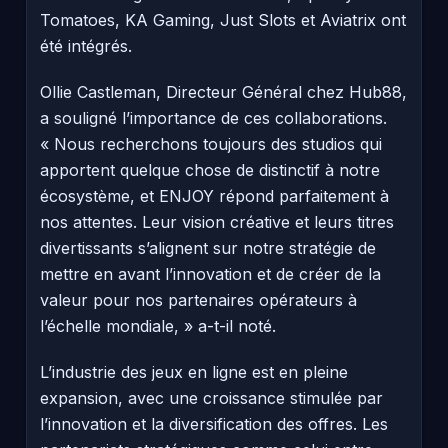
Tomatoes, KA Gaming, Just Slots et Aviatrix ont
été intégrés.
Ollie Castleman, Directeur Général chez Hub88,
a souligné l’importance de ces collaborations.
« Nous recherchons toujours des studios qui
apportent quelque chose de distinctif à notre
écosystème, et ENJOY répond parfaitement à
nos attentes. Leur vision créative et leurs titres
divertissants s’alignent sur notre stratégie de
mettre en avant l’innovation et de créer de la
valeur pour nos partenaires opérateurs à
l’échelle mondiale, » a-t-il noté.
L’industrie des jeux en ligne est en pleine
expansion, avec une croissance stimulée par
l’innovation et la diversification des offres. Les