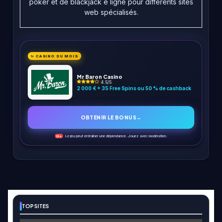
poker et de blackjack e ligne pour différents sites
web spécialisés.
✨ CASINO DU MOIS
Mr Baron Casino
4.5/5
2 000 € + 35 Free Spins ou 50 % de cashback
OBTENIR LE BONUS
→
Le jeu peut entraîner une dépendance. Jouez avec modération.
18+
TOP SITES