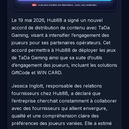
Le jeu peut entraîner une dépendance. Jouez avec modération.
18+
Le 19 mai 2026, Hub88 a signé un nouvel
accord de distribution de contenu avec TaDa
Gaming, visant à intensifier l’engagement des
joueurs pour ses partenaires opérateurs. Cet
accord permettra à Hub88 de déployer les jeux
de TaDa Gaming ainsi que sa suite d’outils
d’engagement des joueurs, incluant les solutions
GiftCode et WIN CARD.
Jessica Inglott, responsable des relations
fournisseurs chez Hub88, a déclaré que
l’entreprise cherchait constamment à collaborer
avec des fournisseurs qui allient envergure,
qualité et une compréhension claire des
préférences des joueurs variées. Elle a estimé