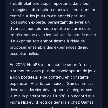
Hub88 était une étape importante dans leur
stratégie de distribution mondiale. Leur contenu
centré sur les joueurs est enrichi par une
localisation experte, permettant de livrer un
divertissement de haute qualité et sur mesure,
en résonance avec les publics du monde entier.
Il a exprimé son enthousiasme à l’idée de
proposer ensemble des expériences de jeu
exceptionnelles.
En 2026, Hub88 a continué de se renforcer,
ajoutant toujours plus de développeurs de jeux
à son portefeuille de contenu en constante
expansion. Plus tôt ce mois-ci, Games Inc est
devenu le dernier développeur à intégrer ses
jeux à la plateforme de Hub88, un accord que
Fiona Hickey, directrice générale chez Games