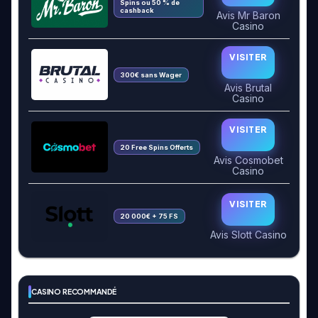
Spins ou 50 % de
cashback
Avis Mr Baron
Casino
VISITER
300€ sans Wager
Avis Brutal
Casino
VISITER
20 Free Spins Offerts
Avis Cosmobet
Casino
VISITER
20 000€ + 75 FS
Avis Slott Casino
CASINO RECOMMANDÉ