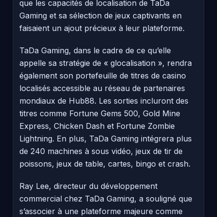
que les capacités de localisation de TaDa
Gaming et sa sélection de jeux captivants en
faisaient un ajout précieux à leur plateforme.
TaDa Gaming, dans le cadre de ce qu’elle
appelle sa stratégie de « glocalisation », rendra
également son portefeuille de titres de casino
localisés accessible au réseau de partenaires
mondiaux de Hub88. Les sorties incluront des
titres comme Fortune Gems 500, Gold Mine
Express, Chicken Dash et Fortune Zombie
Lightning. En plus, TaDa Gaming intégrera plus
de 240 machines à sous vidéo, jeux de tir de
poissons, jeux de table, cartes, bingo et crash.
Ray Lee, directeur du développement
commercial chez TaDa Gaming, a souligné que
s’associer à une plateforme majeure comme