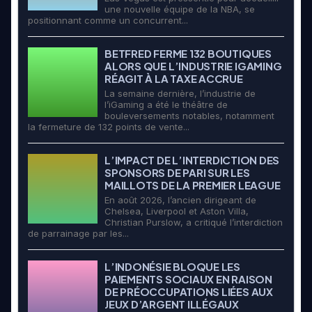
une nouvelle équipe de la NBA, se
positionnant comme un concurrent...
BETFRED FERME 132 BOUTIQUES
ALORS QUE L’INDUSTRIE IGAMING
RÉAGIT À LA TAXE ACCRUE
La semaine dernière, l’industrie de
l’iGaming a été le théâtre de
bouleversements notables, notamment
la fermeture de 132 points de vente...
L’IMPACT DE L’INTERDICTION DES
SPONSORS DE PARI SUR LES
MAILLOTS DE LA PREMIER LEAGUE
En août 2026, l’ancien dirigeant de
Chelsea, Liverpool et Aston Villa,
Christian Purslow, a critiqué l’interdiction
de parrainage par les...
L’INDONÉSIE BLOQUE LES
PAIEMENTS SOCIAUX EN RAISON
DE PRÉOCCUPATIONS LIÉES AUX
JEUX D’ARGENT ILLÉGAUX