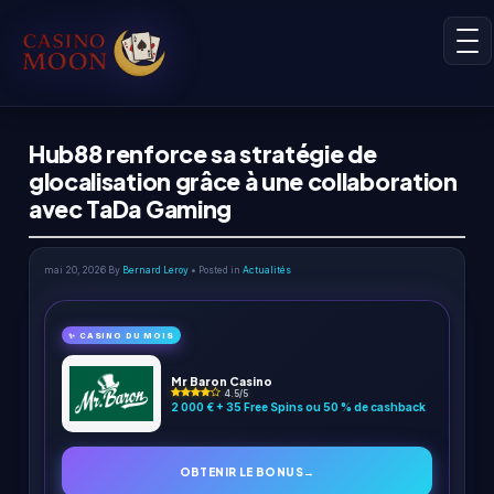
Hub88 renforce sa stratégie de
glocalisation grâce à une collaboration
avec TaDa Gaming
mai 20, 2026
By
Bernard Leroy
• Posted in
Actualités
✨ CASINO DU MOIS
Mr Baron Casino
4.5/5
2 000 € + 35 Free Spins ou 50 % de cashback
OBTENIR LE BONUS
→