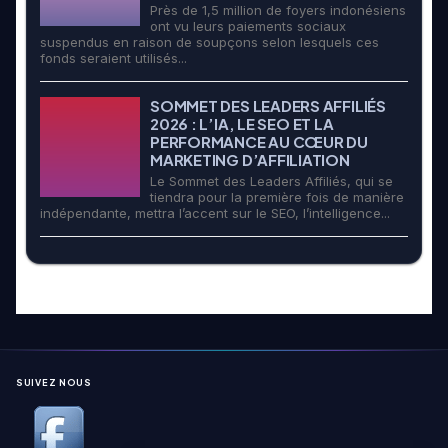
Près de 1,5 million de foyers indonésiens
ont vu leurs paiements sociaux
suspendus en raison de soupçons selon lesquels ces
fonds seraient utilisés...
SOMMET DES LEADERS AFFILIÉS
2026 : L’IA, LE SEO ET LA
PERFORMANCE AU CŒUR DU
MARKETING D’AFFILIATION
Le Sommet des Leaders Affiliés, qui se
tiendra pour la première fois de manière
indépendante, mettra l’accent sur le SEO, l’intelligence...
SUIVEZ NOUS