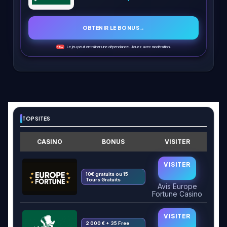
OBTENIR LE BONUS
→
Le jeu peut entraîner une dépendance. Jouez avec modération.
18+
TOP SITES
CASINO
BONUS
VISITER
VISITER
10€ gratuits ou 15
Tours Gratuits
Avis Europe
Fortune Casino
VISITER
2 000 € + 35 Free