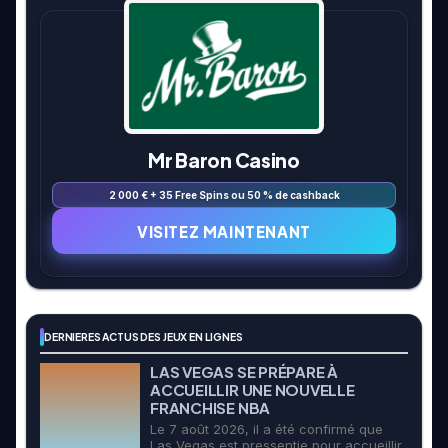
Mr Baron Casino
2 000 € + 35 Free Spins ou 50 % de cashback
VISITEZ MAINTENANT
DERNIERES ACTUS DES JEUX EN LIGNES
LAS VEGAS SE PRÉPARE À
ACCUEILLIR UNE NOUVELLE
FRANCHISE NBA
Le 7 août 2026, il a été confirmé que
Las Vegas est pressentie pour accueillir