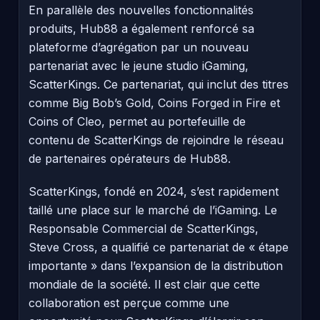
En parallèle des nouvelles fonctionnalités
produits, Hub88 a également renforcé sa
plateforme d’agrégation par un nouveau
partenariat avec le jeune studio iGaming,
ScatterKings. Ce partenariat, qui inclut des titres
comme Big Bob’s Gold, Coins Forged in Fire et
Coins of Cleo, permet au portefeuille de
contenu de ScatterKings de rejoindre le réseau
de partenaires opérateurs de Hub88.
ScatterKings, fondé en 2024, s’est rapidement
taillé une place sur le marché de l’iGaming. Le
Responsable Commercial de ScatterKings,
Steve Cross, a qualifié ce partenariat de « étape
importante » dans l’expansion de la distribution
mondiale de la société. Il est clair que cette
collaboration est perçue comme une