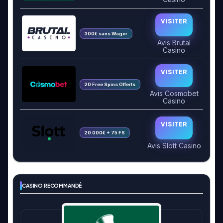
VISITER
300€ sans Wager
Avis Brutal
Casino
VISITER
20 Free Spins Offerts
Avis Cosmobet
Casino
VISITER
20 000€ + 75 FS
Avis Slott Casino
CASINO RECOMMANDÉ