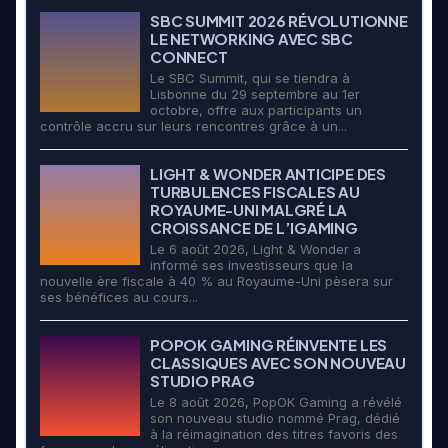
SBC SUMMIT 2026 RÉVOLUTIONNE
LE NETWORKING AVEC SBC
CONNECT
Le SBC Summit, qui se tiendra à
Lisbonne du 29 septembre au 1er
octobre, offre aux participants un
contrôle accru sur leurs rencontres grâce à un...
LIGHT & WONDER ANTICIPE DES
TURBULENCES FISCALES AU
ROYAUME-UNI MALGRÉ LA
CROISSANCE DE L’IGAMING
Le 6 août 2026, Light & Wonder a
informé ses investisseurs que la
nouvelle ère fiscale à 40 % au Royaume-Uni pèsera sur
ses bénéfices au cours...
POPOK GAMING RÉINVENTE LES
CLASSIQUES AVEC SON NOUVEAU
STUDIO PRAG
Le 8 août 2026, PopOK Gaming a révélé
son nouveau studio nommé Prag, dédié
à la réimagination des titres favoris des