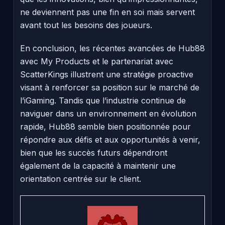
ne deviennent pas une fin en soi mais servent
avant tout les besoins des joueurs.
En conclusion, les récentes avancées de Hub88
avec My Products et le partenariat avec
ScatterKings illustrent une stratégie proactive
visant à renforcer sa position sur le marché de
l’iGaming. Tandis que l’industrie continue de
naviguer dans un environnement en évolution
rapide, Hub88 semble bien positionnée pour
répondre aux défis et aux opportunités à venir,
bien que les succès futurs dépendront
également de la capacité à maintenir une
orientation centrée sur le client.