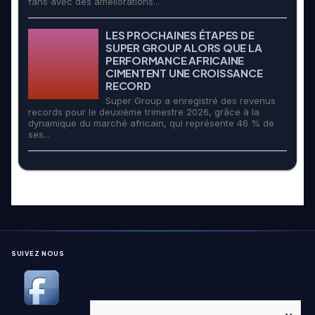
fans avec des améliorations...
LES PROCHAINES ÉTAPES DE
SUPER GROUP ALORS QUE LA
PERFORMANCE AFRICAINE
CIMENTENT UNE CROISSANCE
RECORD
Super Group a enregistré des revenus
records pour le deuxième trimestre 2026, grâce à la
dynamique du marché africain, qui représente 46 % de
ses...
SUIVEZ NOUS