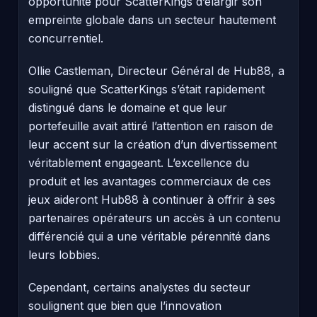
opportunité pour ScatterKings d’élargir son
empreinte globale dans un secteur hautement
concurrentiel.
Ollie Castleman, Directeur Général de Hub88, a
souligné que ScatterKings s’était rapidement
distingué dans le domaine et que leur
portefeuille avait attiré l’attention en raison de
leur accent sur la création d’un divertissement
véritablement engageant. L’excellence du
produit et les avantages commerciaux de ces
jeux aideront Hub88 à continuer à offrir à ses
partenaires opérateurs un accès à un contenu
différencié qui a une véritable pérennité dans
leurs lobbies.
Cependant, certains analystes du secteur
soulignent que bien que l’innovation