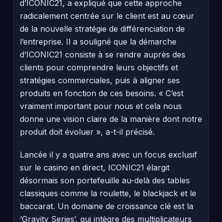
d’ICONIC21, a expliqué que cette approche
radicalement centrée sur le client est au cœur
de la nouvelle stratégie de différenciation de
l’entreprise. Il a souligné que la démarche
d’ICONIC21 consiste à se rendre auprès des
clients pour comprendre leurs objectifs et
stratégies commerciales, puis à aligner ses
produits en fonction de ces besoins. « C’est
vraiment important pour nous et cela nous
donne une vision claire de la manière dont notre
produit doit évoluer », a-t-il précisé.
Lancée il y a quatre ans avec un focus exclusif
sur le casino en direct, ICONIC21 élargit
désormais son portefeuille au-delà des tables
classiques comme la roulette, le blackjack et le
baccarat. Un domaine de croissance clé est la
‘Gravity Series’, qui intègre des multiplicateurs