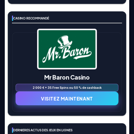
CASINO RECOMMANDÉ
Mr Baron Casino
2 000 € + 35 Free Spins ou 50 % de cashback
VISITEZ MAINTENANT
DERNIERES ACTUS DES JEUX EN LIGNES