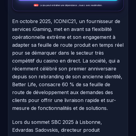
Le jeu peut entraîner une dépendance. Jouez avec modération.
18+
En octobre 2025, ICONIC21, un fournisseur de
services iGaming, met en avant sa flexibilité
opérationnelle extrême et son engagement à
adapter sa feuille de route produit en temps réel
pour se démarquer dans le secteur très
compétitif du casino en direct. La société, qui a
récemment célébré son premier anniversaire
depuis son rebranding de son ancienne identité,
Better Life, consacre 60 % de sa feuille de
route de développement aux demandes des
clients pour offrir une livraison rapide et sur-
mesure de fonctionnalités et de solutions.
Lors du sommet SBC 2025 à Lisbonne,
Edvardas Sadovskis, directeur produit