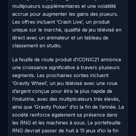
multijoueurs supplémentaires et une volatilité
accrue pour augmenter les gains des joueurs.
Les offres incluent ‘Crash Live’, un produit
unique sur le marché, qualifié de jeu télévisé en
direct avec un animateur et un tableau de
classement en studio.
La feuille de route produit d’ICONIC21 annonce
une croissance significative à travers plusieurs
segments. Les prochaines sorties incluent
‘Gravity Wheel’, un jeu télévisé avec une roue
d’argent conçue pour être la plus rapide de
l’industrie, avec des multiplicateurs très élevés,
ainsi que ‘Gravity Poker’ d’ici la fin de l’année. La
société renforce également sa présence dans
les RNG et les machines à sous. Le portefeuille
RNG devrait passer de huit à 15 jeux d’ici la fin