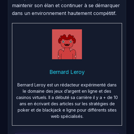
maintenir son élan et continuer à se démarquer
dans un environnement hautement compétitif.
Bernard Leroy
Bernard Leroy est un rédacteur expérimenté dans
le domaine des jeux d’argent en ligne et des
casinos virtuels. Il a débuté sa carrière il y a + de 10
ans en écrivant des articles sur les stratégies de
poker et de blackjack e ligne pour différents sites
web spécialisés.