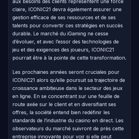
aux besoins des clients représentent une force
claire, ICONIC21 devra également assurer une
gestion efficace de ses ressources et de ses
talents pour convertir ces stratégies en succès
durable. Le marché du iGaming ne cesse
d’évoluer, et avec l’essor des technologies de
jeu et des exigences des joueurs, ICONIC21
pourrait être à la pointe de cette transformation.
Les prochaines années seront cruciales pour
ICONIC21 alors qu’elle poursuit sa trajectoire de
croissance ambitieuse dans le secteur des jeux
en ligne. En se concentrant sur une feuille de
route axée sur le client et en diversifiant ses
offres, la société entend bien redéfinir les
standards de l’industrie du casino en direct. Les
observateurs du marché suivront de près cette
entreprise innovante pour voir si elle peut