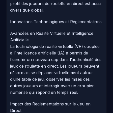
profil des joueurs de roulette en direct est aussi
divers que global.
Innovations Technologiques et Réglementations
Avancées en Réalité Virtuelle et Intelligence
Artificielle
La technologie de réalité virtuelle (VR) couplée
à l’intelligence artificielle (IA) a permis de
franchir un nouveau cap dans l’authenticité des
jeux de roulette en direct. Les joueurs peuvent
désormais se déplacer virtuellement autour
d’une table de jeu, observer les mises des
autres joueurs et interagir avec un croupier
numérisé qui répond en temps réel.
Impact des Règlementations sur le Jeu en
Direct