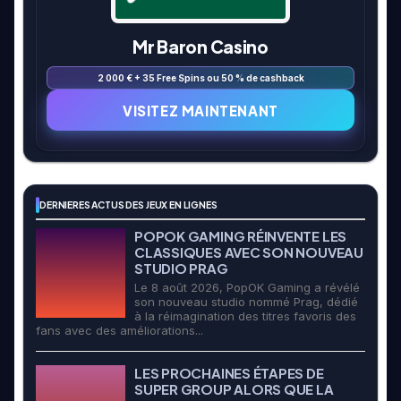
Mr Baron Casino
2 000 € + 35 Free Spins ou 50 % de cashback
VISITEZ MAINTENANT
DERNIERES ACTUS DES JEUX EN LIGNES
POPOK GAMING RÉINVENTE LES
CLASSIQUES AVEC SON NOUVEAU
STUDIO PRAG
Le 8 août 2026, PopOK Gaming a révélé
son nouveau studio nommé Prag, dédié
à la réimagination des titres favoris des
fans avec des améliorations...
LES PROCHAINES ÉTAPES DE
SUPER GROUP ALORS QUE LA