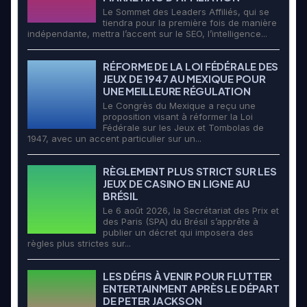
Le Sommet des Leaders Affiliés, qui se
tiendra pour la première fois de manière
indépendante, mettra l’accent sur le SEO, l’intelligence...
RÉFORME DE LA LOI FÉDÉRALE DES
JEUX DE 1947 AU MEXIQUE POUR
UNE MEILLEURE RÉGULATION
Le Congrès du Mexique a reçu une
proposition visant à réformer la Loi
Fédérale sur les Jeux et Tombolas de
1947, avec un accent particulier sur un...
RÈGLEMENT PLUS STRICT SUR LES
JEUX DE CASINO EN LIGNE AU
BRÉSIL
Le 6 août 2026, la Secrétariat des Prix et
des Paris (SPA) du Brésil s’apprête à
publier un décret qui imposera des
règles plus strictes sur...
LES DÉFIS À VENIR POUR FLUTTER
ENTERTAINMENT APRÈS LE DÉPART
DE PETER JACKSON