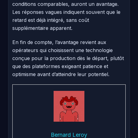
conditions comparables, auront un avantage.
Les réponses vagues indiquent souvent que le
retard est déjà intégré, sans coût
supplémentaire apparent.
En fin de compte, l’avantage revient aux
opérateurs qui choisissent une technologie
conçue pour la production dès le départ, plutôt
que des plateformes exigeant patience et
optimisme avant d’atteindre leur potentiel.
Bernard Leroy