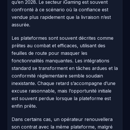
qu’en 2028. Le secteur iGaming est souvent
confronté à ce scénario où la confiance est
vendue plus rapidement que la livraison n’est
assurée.
Les plateformes sont souvent décrites comme
prêtes au combat et efficaces, utilisant des
feuilles de route pour masquer les
fonctionnalités manquantes. Les intégrations
standard se transforment en tâches ardues et la
conformité réglementaire semble soudain
inexistante. Chaque retard s’accompagne d’une
excuse raisonnable, mais l’opportunité initiale
est souvent perdue lorsque la plateforme est
enfin prête.
Dans certains cas, un opérateur renouvellera
son contrat avec la même plateforme, malgré