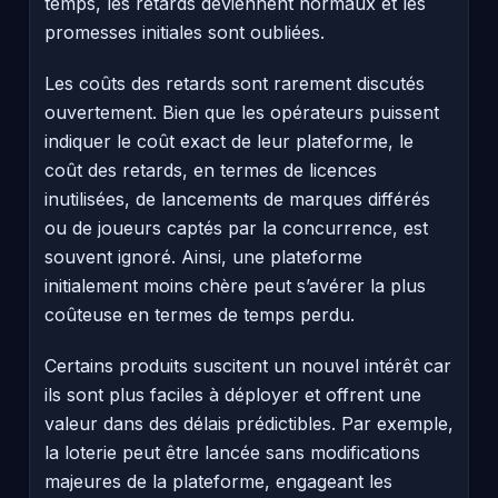
temps, les retards deviennent normaux et les
promesses initiales sont oubliées.
Les coûts des retards sont rarement discutés
ouvertement. Bien que les opérateurs puissent
indiquer le coût exact de leur plateforme, le
coût des retards, en termes de licences
inutilisées, de lancements de marques différés
ou de joueurs captés par la concurrence, est
souvent ignoré. Ainsi, une plateforme
initialement moins chère peut s’avérer la plus
coûteuse en termes de temps perdu.
Certains produits suscitent un nouvel intérêt car
ils sont plus faciles à déployer et offrent une
valeur dans des délais prédictibles. Par exemple,
la loterie peut être lancée sans modifications
majeures de la plateforme, engageant les