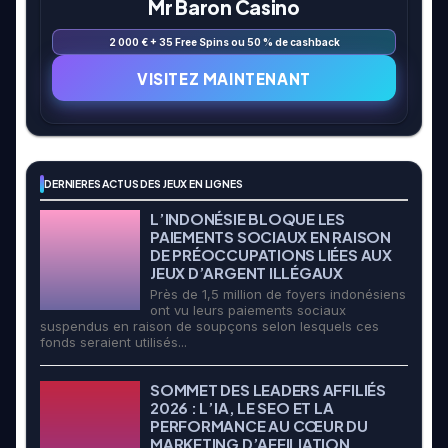
Mr Baron Casino
2 000 € + 35 Free Spins ou 50 % de cashback
VISITEZ MAINTENANT
DERNIERES ACTUS DES JEUX EN LIGNES
L’INDONÉSIE BLOQUE LES
PAIEMENTS SOCIAUX EN RAISON
DE PRÉOCCUPATIONS LIÉES AUX
JEUX D’ARGENT ILLÉGAUX
Près de 1,5 million de foyers indonésiens
ont vu leurs paiements sociaux
suspendus en raison de soupçons selon lesquels ces
fonds seraient utilisés...
SOMMET DES LEADERS AFFILIÉS
2026 : L’IA, LE SEO ET LA
PERFORMANCE AU CŒUR DU
MARKETING D’AFFILIATION