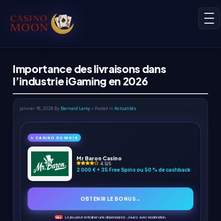
Importance des livraisons dans
l’industrie iGaming en 2026
janvier 16, 2026
By
Bernard Leroy
• Posted in
Actualités
✨ CASINO DU MOIS
Mr Baron Casino
4.5/5
2 000 € + 35 Free Spins ou 50 % de cashback
OBTENIR LE BONUS
→
Le jeu peut entraîner une dépendance. Jouez avec modération.
18+