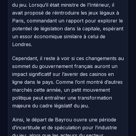
du jeu. Lorsqu’il était ministre de l’Intérieur, il
avait proposé de réintroduire les jeux légaux à
Paris, commandant un rapport pour explorer le
potentiel de législation dans la capitale, espérant
un essor économique similaire à celui de
Londres.
Cependant, il reste à voir si ces changements au
sommet du gouvernement français auront un
impact significatif sur l’avenir des casinos en
ligne dans le pays. Comme l’ont montré d’autres
marchés cette année, un petit mouvement
politique peut entraîner une transformation
majeure du cadre législatif du jeu.
Ainsi, le départ de Bayrou ouvre une période
d’incertitude et de spéculation pour l’industrie
du jeu, alors que les acteurs du secteur