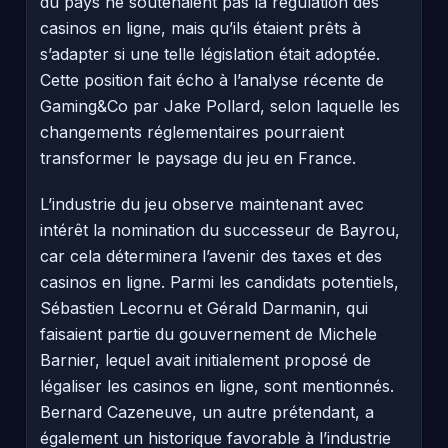
du pays ne soutenaient pas la régulation des
casinos en ligne, mais qu’ils étaient prêts à
s’adapter si une telle législation était adoptée.
Cette position fait écho à l’analyse récente de
Gaming&Co par Jake Pollard, selon laquelle les
changements réglementaires pourraient
transformer le paysage du jeu en France.
L’industrie du jeu observe maintenant avec
intérêt la nomination du successeur de Bayrou,
car cela déterminera l’avenir des taxes et des
casinos en ligne. Parmi les candidats potentiels,
Sébastien Lecornu et Gérald Darmanin, qui
faisaient partie du gouvernement de Michele
Barnier, lequel avait initialement proposé de
légaliser les casinos en ligne, sont mentionnés.
Bernard Cazeneuve, un autre prétendant, a
également un historique favorable à l’industrie