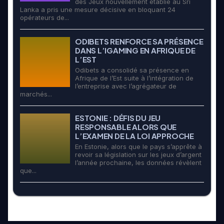
des Jeux nouvellement établie au Sri
Lanka a pris une mesure décisive en bloquant 24
opérateurs de...
ODIBETS RENFORCE SA PRÉSENCE
DANS L’IGAMING EN AFRIQUE DE
L’EST
Odibets a consolidé sa présence en
Afrique de l’Est suite à l’intégration de
l’entreprise avec l’agrégateur de
marchés...
ESTONIE : DÉFIS DU JEU
RESPONSABLE ALORS QUE
L’EXAMEN DE LA LOI APPROCHE
En Estonie, alors que le pays s’apprête à
revoir sa législation sur les jeux d’argent
l’année prochaine, les données révèlent
que...