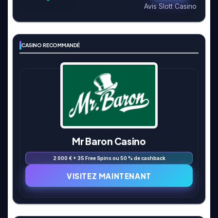
Avis Slott Casino
CASINO RECOMMANDÉ
Mr Baron Casino
2 000 € + 35 Free Spins ou 50 % de cashback
VISITEZ MAINTENANT