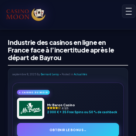
Industrie des casinos en ligne en
France face à l’incertitude après le
départ de Bayrou
septembre 9, 2025
By
Bernard Leroy
• Posted in
Actualités
✨ CASINO DU MOIS
Mr Baron Casino
4.5/5
2 000 € + 35 Free Spins ou 50 % de cashback
OBTENIR LE BONUS
→