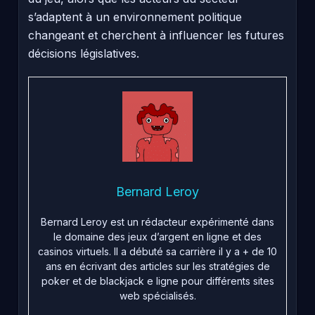
s’adaptent à un environnement politique
changeant et cherchent à influencer les futures
décisions législatives.
Bernard Leroy
Bernard Leroy est un rédacteur expérimenté dans
le domaine des jeux d’argent en ligne et des
casinos virtuels. Il a débuté sa carrière il y a + de 10
ans en écrivant des articles sur les stratégies de
poker et de blackjack e ligne pour différents sites
web spécialisés.