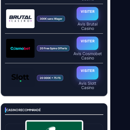
VISITER
300€ sans Wager
Avis Brutal
Casino
VISITER
20 Free Spins Offerts
Avis Cosmobet
Casino
VISITER
20 000€ + 75 FS
Avis Slott
Casino
CASINO RECOMMANDÉ