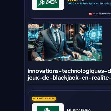
4.5/5
2 000 € + 35 Free Spins ou 50 % de
Le jeu peut entraîne
18+
innovations-technologiques-
jeux-de-blackjack-en-realite-
✨ CASINO DU MOIS
Mr Baron Casino