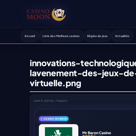
Accueil
Liste des Meilleurs casinos
Règles de jeux
Actualités
innovations-technologiqu
lavenement-des-jeux-de-
virtuelle.png
juillet 8, 2025
By
• Posted in
✨ CASINO DU MOIS
Mr Baron Casino