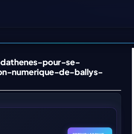
o-dathenes-pour-se-
ion-numerique-de-ballys-