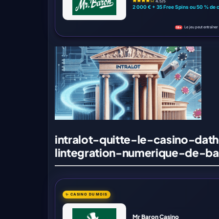
4.5/5
2 000 € + 35 Free Spins ou 50 % de
Le jeu peut entraîne
18+
intralot-quitte-le-casino-da
lintegration-numerique-de-ba
✨ CASINO DU MOIS
Mr Baron Casino