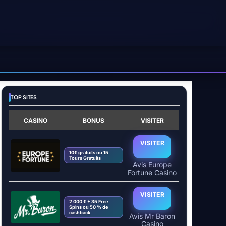
TOP SITES
CASINO
BONUS
VISITER
VISITER
10€ gratuits ou 15
Tours Gratuits
Avis Europe
Fortune Casino
VISITER
2 000 € + 35 Free
Spins ou 50 % de
cashback
Avis Mr Baron
Casino