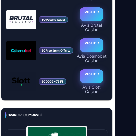
VISITER
300€ sans Wager
Avis Brutal
Casino
VISITER
20 Free Spins Offerts
Avis Cosmobet
Casino
VISITER
20 000€ + 75 FS
Avis Slott
Casino
CASINO RECOMMANDÉ