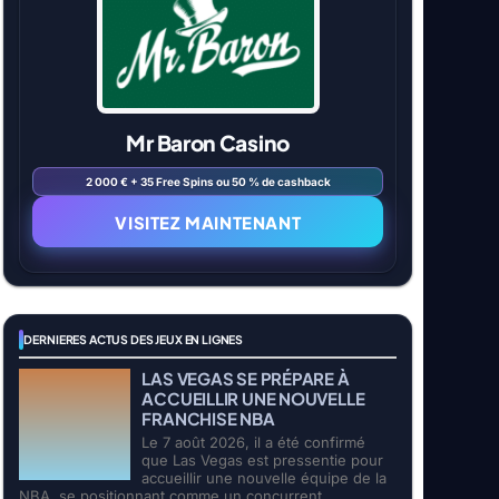
Mr Baron Casino
2 000 € + 35 Free Spins ou 50 % de cashback
VISITEZ MAINTENANT
DERNIERES ACTUS DES JEUX EN LIGNES
LAS VEGAS SE PRÉPARE À
ACCUEILLIR UNE NOUVELLE
FRANCHISE NBA
Le 7 août 2026, il a été confirmé
que Las Vegas est pressentie pour
accueillir une nouvelle équipe de la
NBA, se positionnant comme un concurrent...