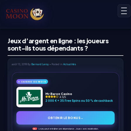
Jeux d’argent en ligne : les joueurs
sont-ils tous dépendants ?
août 13, 2018
By
Bernard Leroy
• Posted in
Actualités
✨ CASINO DU MOIS
Mr Baron Casino
4.5/5
2 000 € + 35 Free Spins ou 50 % de cashback
OBTENIR LE BONUS
→
Le jeu peut entraîner une dépendance. Jouez avec modération.
18+