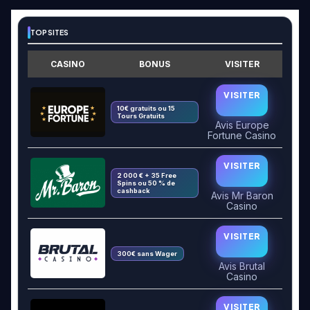
TOP SITES
CASINO
BONUS
VISITER
VISITER
10€ gratuits ou 15
Tours Gratuits
Avis Europe
Fortune Casino
VISITER
2 000 € + 35 Free
Spins ou 50 % de
cashback
Avis Mr Baron
Casino
VISITER
300€ sans Wager
Avis Brutal
Casino
VISITER