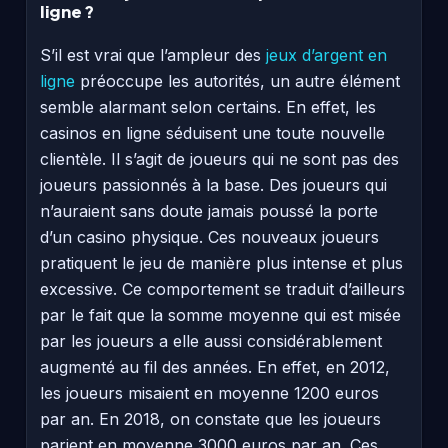
ligne ?
S’il est vrai que l’ampleur des
jeux d’argent en
ligne
préoccupe les autorités, un autre élément
semble alarmant selon certains. En effet, les
casinos en ligne séduisent une toute nouvelle
clientèle. Il s’agit de joueurs qui ne sont pas des
joueurs passionnés à la base. Des joueurs qui
n’auraient sans doute jamais poussé la porte
d’un casino physique. Ces nouveaux joueurs
pratiquent le jeu de manière plus intense et plus
excessive. Ce comportement se traduit d’ailleurs
par le fait que la somme moyenne qui est misée
par les joueurs a elle aussi considérablement
augmenté au fil des années. En effet, en 2012,
les joueurs misaient en moyenne 1200 euros
par an. En 2018, on constate que les joueurs
parient en moyenne 3000 euros par an. Ces