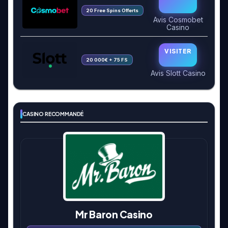
20 Free Spins Offerts
Avis Cosmobet
Casino
VISITER
20 000€ + 75 FS
Avis Slott Casino
CASINO RECOMMANDÉ
Mr Baron Casino