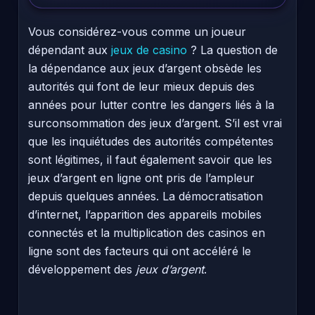
Vous considérez-vous comme un joueur
dépendant aux
jeux de casino
? La question de
la dépendance aux jeux d’argent obsède les
autorités qui font de leur mieux depuis des
années pour lutter contre les dangers liés à la
surconsommation des jeux d’argent. S’il est vrai
que les inquiétudes des autorités compétentes
sont légitimes, il faut également savoir que les
jeux d’argent en ligne ont pris de l’ampleur
depuis quelques années. La démocratisation
d’internet, l’apparition des appareils mobiles
connectés et la multiplication des casinos en
ligne sont des facteurs qui ont accéléré le
développement des
jeux d’argent
.