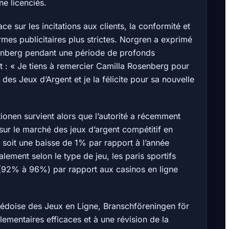
ne licenciés.
 sur les incitations aux clients, la conformité et
rmes publicitaires plus strictes. Norgren a exprimé
osenberg pendant une période de profonds
 : « Je tiens à remercier Camilla Rosenberg pour
 des Jeux d’Argent et je la félicite pour sa nouvelle
ionen survient alors que l’autorité a récemment
sur le marché des jeux d’argent compétitif en
 soit une baisse de 1% par rapport à l’année
lement selon le type de jeu, les paris sportifs
 (92% à 96%) par rapport aux casinos en ligne
Suédoise des Jeux en Ligne, Branschföreningen för
ementaires efficaces et à une révision de la