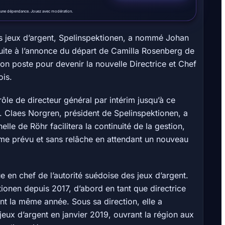
r une dépendance. Jouez avec modération.
es jeux d’argent, Spelinspektionen, a nommé Johan
uite à l’annonce du départ de Camilla Rosenberg de
son poste pour devenir la nouvelle Directrice et Chef
ois.
ôle de directeur général par intérim jusqu’à ce
 Claes Norgren, président de Spelinspektionen, a
lle de Röhr facilitera la continuité de la gestion,
me prévu et sans relâche en attendant un nouveau
ue en chef de l’autorité suédoise des jeux d’argent.
tionen depuis 2017, d’abord en tant que directrice
nt la même année. Sous sa direction, elle a
eux d’argent en janvier 2019, ouvrant la région aux