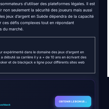
sommateurs d’utiliser des plateformes légales. Il est
ir non seulement la sécurité des joueurs mais aussi
 des jeux d’argent en Suède dépendra de la capacité
er ces défis complexes tout en répondant
rs du marché.
ur expérimenté dans le domaine des jeux d’argent en
Il a débuté sa carrière il y a + de 10 ans en écrivant des
 poker et de blackjack e ligne pour différents sites web
OBTENIR LE BONUS
→
 cashback