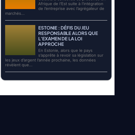
Afrique de l’Est suite à l’intégration
de l’entreprise avec l’agrégateur de
marchés...
ESTONIE : DÉFIS DU JEU
RESPONSABLE ALORS QUE
L’EXAMEN DE LA LOI
APPROCHE
En Estonie, alors que le pays
s’apprête à revoir sa législation sur
les jeux d’argent l’année prochaine, les données
révèlent que...