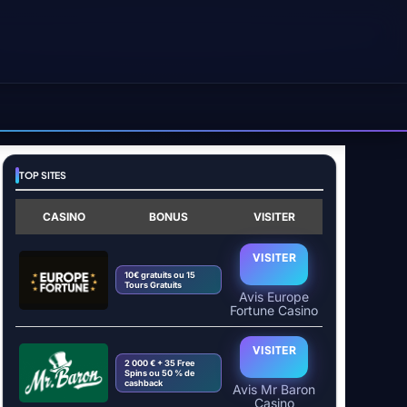
TOP SITES
CASINO
BONUS
VISITER
VISITER
10€ gratuits ou 15
Tours Gratuits
Avis Europe
Fortune Casino
VISITER
2 000 € + 35 Free
Spins ou 50 % de
cashback
Avis Mr Baron
Casino