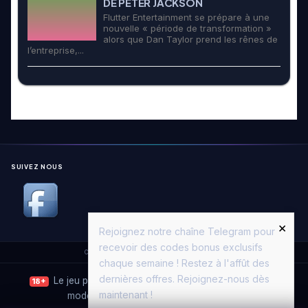
DE PETER JACKSON
Flutter Entertainment se prépare à une
nouvelle « période de transformation »
alors que Dan Taylor prend les rênes de
l’entreprise,...
SUIVEZ NOUS
×
Rejoignez notre chaîne Telegram pour
recevoir des codes bonus exclusifs
Copyright © 2026. All Rights Reserved.
Casino Moon
chaque semaine ! Restez à l'affût des
dernières offres. Rejoignez-nous dès
Le jeu peut entraîner une dépendance. Jouez avec
18+
maintenant !
modération.
Joueurs Info Service
·
ANJ