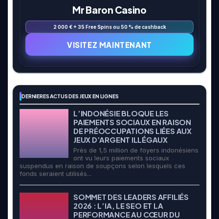
Mr Baron Casino
2 000 € + 35 Free Spins ou 50 % de cashback
VISITEZ MAINTENANT
DERNIERES ACTUS DES JEUX EN LIGNES
L’INDONÉSIE BLOQUE LES
PAIEMENTS SOCIAUX EN RAISON
DE PRÉOCCUPATIONS LIÉES AUX
JEUX D’ARGENT ILLÉGAUX
Près de 1,5 million de foyers indonésiens
ont vu leurs paiements sociaux
suspendus en raison de soupçons selon lesquels ces
fonds seraient utilisés...
SOMMET DES LEADERS AFFILIÉS
2026 : L’IA, LE SEO ET LA
PERFORMANCE AU CŒUR DU