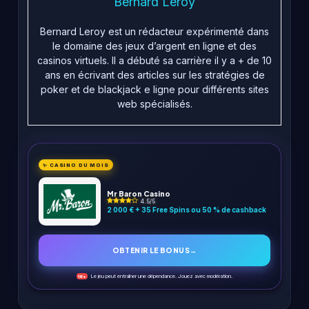
Bernard Leroy
Bernard Leroy est un rédacteur expérimenté dans
le domaine des jeux d’argent en ligne et des
casinos virtuels. Il a débuté sa carrière il y a + de 10
ans en écrivant des articles sur les stratégies de
poker et de blackjack e ligne pour différents sites
web spécialisés.
✨ CASINO DU MOIS
Mr Baron Casino
4.5/5
2 000 € + 35 Free Spins ou 50 % de cashback
OBTENIR LE BONUS
→
Le jeu peut entraîner une dépendance. Jouez avec modération.
18+