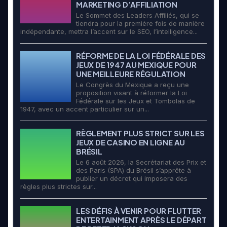
MARKETING D’AFFILIATION
Le Sommet des Leaders Affiliés, qui se
tiendra pour la première fois de manière
indépendante, mettra l’accent sur le SEO, l’intelligence...
RÉFORME DE LA LOI FÉDÉRALE DES
JEUX DE 1947 AU MEXIQUE POUR
UNE MEILLEURE RÉGULATION
Le Congrès du Mexique a reçu une
proposition visant à réformer la Loi
Fédérale sur les Jeux et Tombolas de
1947, avec un accent particulier sur un...
RÈGLEMENT PLUS STRICT SUR LES
JEUX DE CASINO EN LIGNE AU
BRÉSIL
Le 6 août 2026, la Secrétariat des Prix et
des Paris (SPA) du Brésil s’apprête à
publier un décret qui imposera des
règles plus strictes sur...
LES DÉFIS À VENIR POUR FLUTTER
ENTERTAINMENT APRÈS LE DÉPART