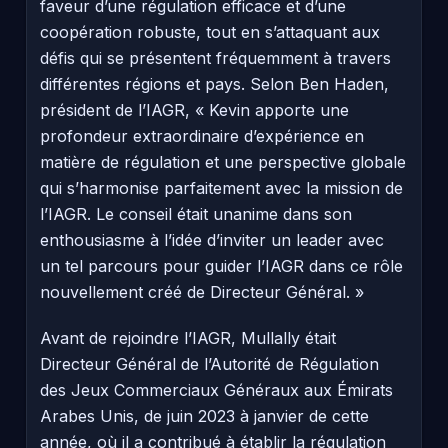
faveur d’une régulation efficace et d’une
coopération robuste, tout en s’attaquant aux
défis qui se présentent fréquemment à travers
différentes régions et pays. Selon Ben Haden,
président de l’IAGR, « Kevin apporte une
profondeur extraordinaire d’expérience en
matière de régulation et une perspective globale
qui s’harmonise parfaitement avec la mission de
l’IAGR. Le conseil était unanime dans son
enthousiasme à l’idée d’inviter un leader avec
un tel parcours pour guider l’IAGR dans ce rôle
nouvellement créé de Directeur Général. »
Avant de rejoindre l’IAGR, Mullally était
Directeur Général de l’Autorité de Régulation
des Jeux Commerciaux Généraux aux Émirats
Arabes Unis, de juin 2023 à janvier de cette
année, où il a contribué à établir la régulation