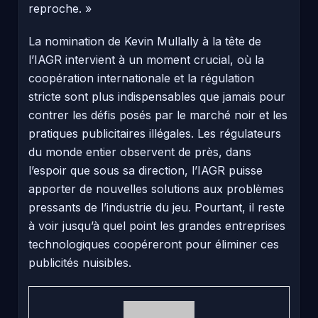
reproche. »
La nomination de Kevin Mullally à la tête de
l’IAGR intervient à un moment crucial, où la
coopération internationale et la régulation
stricte sont plus indispensables que jamais pour
contrer les défis posés par le marché noir et les
pratiques publicitaires illégales. Les régulateurs
du monde entier observent de près, dans
l’espoir que sous sa direction, l’IAGR puisse
apporter de nouvelles solutions aux problèmes
pressants de l’industrie du jeu. Pourtant, il reste
à voir jusqu’à quel point les grandes entreprises
technologiques coopéreront pour éliminer ces
publicités nuisibles.