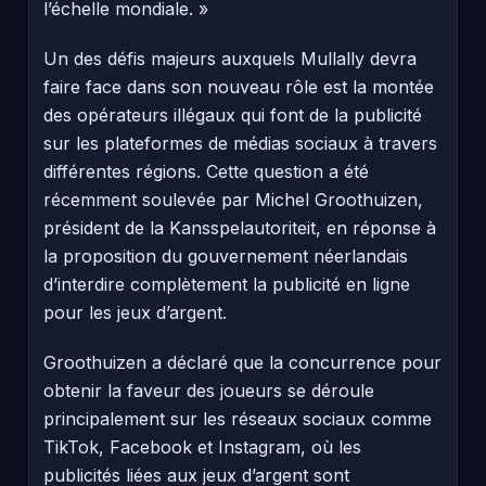
l’échelle mondiale. »
Un des défis majeurs auxquels Mullally devra
faire face dans son nouveau rôle est la montée
des opérateurs illégaux qui font de la publicité
sur les plateformes de médias sociaux à travers
différentes régions. Cette question a été
récemment soulevée par Michel Groothuizen,
président de la Kansspelautoriteit, en réponse à
la proposition du gouvernement néerlandais
d’interdire complètement la publicité en ligne
pour les jeux d’argent.
Groothuizen a déclaré que la concurrence pour
obtenir la faveur des joueurs se déroule
principalement sur les réseaux sociaux comme
TikTok, Facebook et Instagram, où les
publicités liées aux jeux d’argent sont