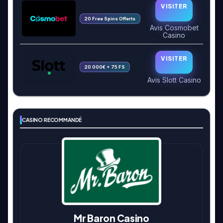
VISITER
20 Free Spins Offerts
Avis Cosmobet
Casino
VISITER
20 000€ + 75 FS
Avis Slott Casino
CASINO RECOMMANDÉ
Mr Baron Casino