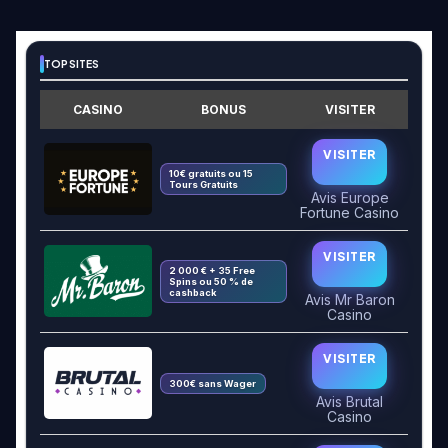
TOP SITES
CASINO
BONUS
VISITER
VISITER
10€ gratuits ou 15
Tours Gratuits
Avis Europe
Fortune Casino
VISITER
2 000 € + 35 Free
Spins ou 50 % de
cashback
Avis Mr Baron
Casino
VISITER
300€ sans Wager
Avis Brutal
Casino