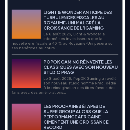
LIGHT & WONDER ANTICIPE DES
TURBULENCES FISCALES AU
ROYAUME-UNI MALGRÉ LA
CROISSANCE DE L’IGAMING
Le 6 août 2026, Light & Wonder a
informé ses investisseurs que la
nouvelle ère fiscale à 40 % au Royaume-Uni pèsera sur
ses bénéfices au cours...
POPOK GAMING RÉINVENTE LES
CLASSIQUES AVEC SON NOUVEAU
STUDIO PRAG
Le 8 août 2026, PopOK Gaming a révélé
son nouveau studio nommé Prag, dédié
à la réimagination des titres favoris des
fans avec des améliorations...
LES PROCHAINES ÉTAPES DE
SUPER GROUP ALORS QUE LA
PERFORMANCE AFRICAINE
CIMENTENT UNE CROISSANCE
RECORD