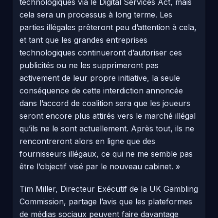
technologiques via le Digital Services Act, mais
cela sera un processus à long terme. Les
parties illégales prêteront peu d’attention à cela,
et tant que les grandes entreprises
technologiques continueront d’autoriser ces
publicités ou ne les supprimeront pas
activement de leur propre initiative, la seule
conséquence de cette interdiction annoncée
dans l’accord de coalition sera que les joueurs
seront encore plus attirés vers le marché illégal
qu’ils ne le sont actuellement. Après tout, ils ne
rencontreront alors en ligne que des
fournisseurs illégaux, ce qui ne me semble pas
être l’objectif visé par le nouveau cabinet. »
Tim Miller, Directeur Exécutif de la UK Gambling
Commission, partage l’avis que les plateformes
de médias sociaux peuvent faire davantage