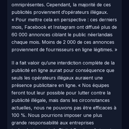
omniprésentes. Cependant, la majorité de ces
publicités proviennent d’opérateurs illégaux.
« Pour mettre cela en perspective : ces derniers
mois, Facebook et Instagram ont diffusé plus de
60 000 annonces ciblant le public néerlandais
chaque mois. Moins de 2 000 de ces annonces
proviennent de fournisseurs en ligne légitimes. »
Il a fait valoir qu’une interdiction complète de la
publicité en ligne aurait pour conséquence que
seuls les opérateurs illégaux auraient une
présence publicitaire en ligne. « Nos équipes
feront tout leur possible pour lutter contre la
publicité illégale, mais dans les circonstances
actuelles, nous ne pouvons pas être efficaces à
100 %. Nous pourrions imposer une plus
grande responsabilité aux entreprises