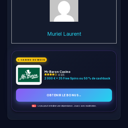
Muriel Laurent
✨ CASINO DU MOIS
Mr Baron Casino
4.5/5
2 000 € + 35 Free Spins ou 50 % de cashback
OBTENIR LE BONUS
→
Le jeu peut entraîner une dépendance. Jouez avec modération.
18+