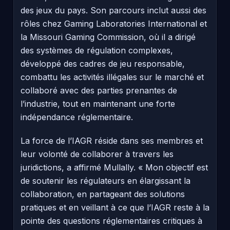
des jeux du pays. Son parcours inclut aussi des
rôles chez Gaming Laboratories International et
la Missouri Gaming Commission, où il a dirigé
des systèmes de régulation complexes,
développé des cadres de jeu responsable,
combattu les activités illégales sur le marché et
collaboré avec des parties prenantes de
l’industrie, tout en maintenant une forte
indépendance réglementaire.
La force de l’IAGR réside dans ses membres et
leur volonté de collaborer à travers les
juridictions, a affirmé Mullally. « Mon objectif est
de soutenir les régulateurs en élargissant la
collaboration, en partageant des solutions
pratiques et en veillant à ce que l’IAGR reste à la
pointe des questions réglementaires critiques à