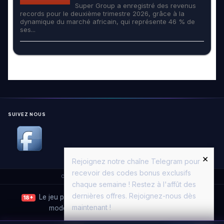
Super Group a enregistré des revenus
records pour le deuxième trimestre 2026, grâce à la
dynamique du marché africain, qui représente 46 % de
ses...
SUIVEZ NOUS
×
Rejoignez notre chaîne Telegram pour
recevoir des codes bonus exclusifs
Copyright © 2026. All Rights Reserved.
Casino Moon
chaque semaine ! Restez à l'affût des
dernières offres. Rejoignez-nous dès
Le jeu peut entraîner une dépendance. Jouez avec
18+
maintenant !
modération.
Joueurs Info Service
·
ANJ