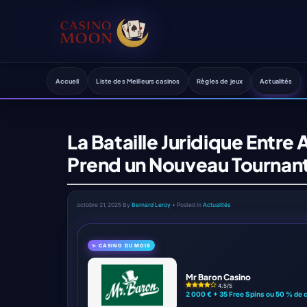
Accueil
Liste des Meilleurs casinos
Règles de jeux
Actualités
La Bataille Juridique Entre
Prend un Nouveau Tournan
octobre 21, 2025
By
Bernard Leroy
• Posted in
Actualités
✨ CASINO DU MOIS
Mr Baron Casino
4.5/5
2 000 € + 35 Free Spins ou 50 % de