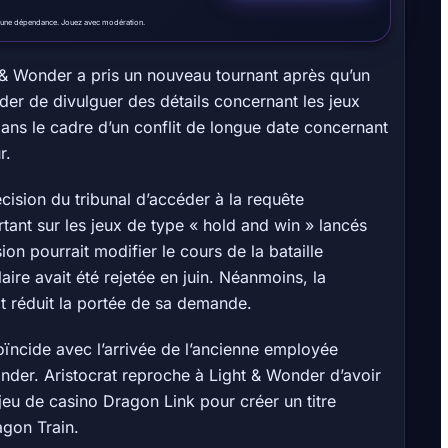
r une dépendance. Jouez avec modération.
ht & Wonder a pris un nouveau tournant après qu’un
er de divulguer des détails concernant les jeux
dans le cadre d’un conflit de longue date concernant
r.
cision du tribunal d’accéder à la requête
tant sur les jeux de type « hold and win » lancés
on pourrait modifier le cours de la bataille
aire avait été rejetée en juin. Néanmoins, la
it réduit la portée de sa demande.
oïncide avec l’arrivée de l’ancienne employée
nder. Aristocrat reproche à Light & Wonder d’avoir
jeu de casino Dragon Link pour créer un titre
gon Train.