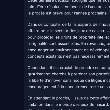
Cette dernière décision souligne que les ho
loin d’être résolues en faveur de l’une ou l’
le procès est prévu pour l’année prochaine.
Dans ce contexte, certains experts de l’indus
affaire pour le secteur des jeux de casino. Un
pour protéger les droits de propriété intellec
l’originalité sont essentielles. En revanche,
encourager un environnement de développemen
concepts existants n’est pas nécessairemen
Cependant, il est crucial de prendre en com
qu’Aristocrat cherche à protéger son portefe
la liberté d’innover sans risque de litiges in
encouragement à la concurrence reste un suje
En attendant le procès, l’issue de cette affair
imitation dans le monde des jeux de hasard. A