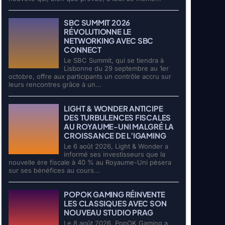
SBC SUMMIT 2026
RÉVOLUTIONNE LE
NETWORKING AVEC SBC
CONNECT
Le SBC Summit, qui se tiendra à
Lisbonne du 29 septembre au 1er
octobre, offre aux participants un contrôle accru sur
leurs rencontres grâce à un...
LIGHT & WONDER ANTICIPE
DES TURBULENCES FISCALES
AU ROYAUME-UNI MALGRÉ LA
CROISSANCE DE L’IGAMING
Le 6 août 2026, Light & Wonder a
informé ses investisseurs que la
nouvelle ère fiscale à 40 % au Royaume-Uni pèsera
sur ses bénéfices au cours...
POPOK GAMING RÉINVENTE
LES CLASSIQUES AVEC SON
NOUVEAU STUDIO PRAG
Le 8 août 2026, PopOK Gaming a