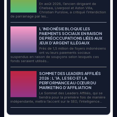
En août 2026, l’ancien dirigeant de
Chelsea, Liverpool et Aston Villa,
Christian Purslow, a critiqué l’interdiction
de parrainage par les...
L’INDONÉSIE BLOQUE LES
PAIEMENTS SOCIAUX EN RAISON
DE PRÉOCCUPATIONS LIÉES AUX
JEUX D’ARGENT ILLÉGAUX
Près de 1,5 million de foyers indonésiens
ont vu leurs paiements sociaux
suspendus en raison de soupçons selon lesquels ces
fonds seraient utilisés...
SOMMET DES LEADERS AFFILIÉS
2026 : L’IA, LE SEO ET LA
PERFORMANCE AU CŒUR DU
MARKETING D’AFFILIATION
Le Sommet des Leaders Affiliés, qui se
tiendra pour la première fois de manière
indépendante, mettra l’accent sur le SEO, l’intelligence...