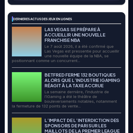
DERNIERES ACTUS DES JEUX EN LIGNES
LAS VEGAS SE PRÉPARE À
ACCUEILLIR UNE NOUVELLE
FRANCHISE NBA
Le 7 août 2026, il a été confirmé que
Las Vegas est pressentie pour accueillir
une nouvelle équipe de la NBA, se
positionnant comme un concurrent...
BETFRED FERME 132 BOUTIQUES
ALORS QUE L’INDUSTRIE IGAMING
RÉAGIT À LA TAXE ACCRUE
La semaine dernière, l’industrie de
l’iGaming a été le théâtre de
bouleversements notables, notamment
la fermeture de 132 points de vente...
L’IMPACT DE L’INTERDICTION DES
SPONSORS DE PARI SUR LES
MAILLOTS DE LA PREMIER LEAGUE