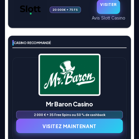
VISITER
20 000€ + 75 FS
Avis Slott Casino
CASINO RECOMMANDÉ
Mr Baron Casino
2 000 € + 35 Free Spins ou 50 % de cashback
VISITEZ MAINTENANT