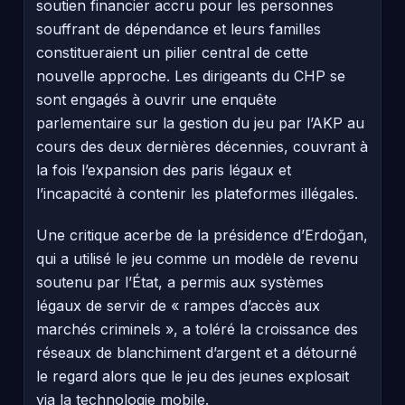
soutien financier accru pour les personnes
souffrant de dépendance et leurs familles
constitueraient un pilier central de cette
nouvelle approche. Les dirigeants du CHP se
sont engagés à ouvrir une enquête
parlementaire sur la gestion du jeu par l’AKP au
cours des deux dernières décennies, couvrant à
la fois l’expansion des paris légaux et
l’incapacité à contenir les plateformes illégales.
Une critique acerbe de la présidence d’Erdoğan,
qui a utilisé le jeu comme un modèle de revenu
soutenu par l’État, a permis aux systèmes
légaux de servir de « rampes d’accès aux
marchés criminels », a toléré la croissance des
réseaux de blanchiment d’argent et a détourné
le regard alors que le jeu des jeunes explosait
via la technologie mobile.