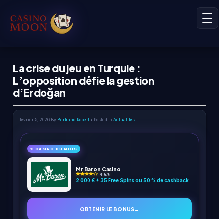
La crise du jeu en Turquie :
L’opposition défie la gestion
d’Erdoğan
février 5, 2026
By
Bertrand Robert
• Posted in
Actualités
✨ CASINO DU MOIS
Mr Baron Casino
4.5/5
2 000 € + 35 Free Spins ou 50 % de cashback
OBTENIR LE BONUS
→