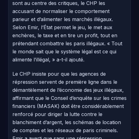
sont au centre des critiques, le CHP les
accusant de normaliser le comportement
parieur et d’alimenter les marchés illégaux.
Selon Emir, l’État permet le jeu, le met aux
enchères, le taxe et en tire un profit, tout en
prétendant combattre les paris illégaux. « Tout
le monde sait que le système légal est ce qui
alimente l’illégal, » a-t-il ajouté.
Le CHP insiste pour que les agences de
répression servent de première ligne dans le
démantèlement de l’économie des jeux illégaux,
affirmant que le Conseil d’enquête sur les crimes
financiers (MASAK) doit être considérablement
renforcé pour diriger la lutte contre le
blanchiment d’argent, les schémas de location
de comptes et les réseaux de paris criminels.
Emir a averti que sans une répression