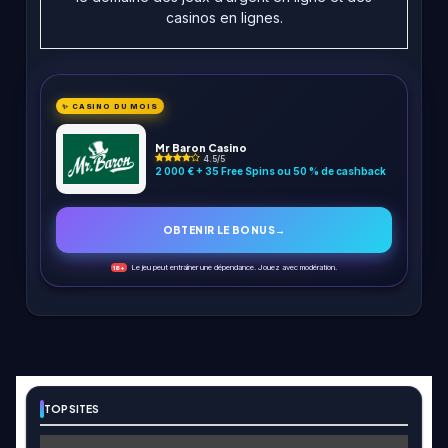
casinos en lignes.
✨ CASINO DU MOIS
Mr Baron Casino
4.5/5
2 000 € + 35 Free Spins ou 50 % de cashback
OBTENIR LE BONUS
→
Le jeu peut entraîner une dépendance. Jouez avec modération.
18+
TOP SITES