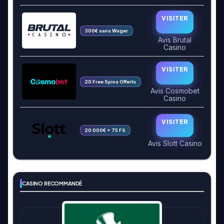
VISITER
300€ sans Wager
Avis Brutal
Casino
VISITER
20 Free Spins Offerts
Avis Cosmobet
Casino
VISITER
20 000€ + 75 FS
Avis Slott Casino
CASINO RECOMMANDÉ