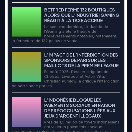
BETFRED FERME 132 BOUTIQUES
ALORS QUE L’INDUSTRIE IGAMING
RÉAGIT À LA TAXE ACCRUE
La semaine dernière, l’industrie de
l’iGaming a été le théâtre de
bouleversements notables, notamment
la fermeture de 132 points de vente...
L’IMPACT DE L’INTERDICTION DES
SPONSORS DE PARI SUR LES
MAILLOTS DE LA PREMIER LEAGUE
En août 2026, l’ancien dirigeant de
Chelsea, Liverpool et Aston Villa,
Christian Purslow, a critiqué l’interdiction
de parrainage par les...
L’INDONÉSIE BLOQUE LES
PAIEMENTS SOCIAUX EN RAISON
DE PRÉOCCUPATIONS LIÉES AUX
JEUX D’ARGENT ILLÉGAUX
Près de 1,5 million de foyers indonésiens
ont vu leurs paiements sociaux
suspendus en raison de soupçons selon lesquels ces