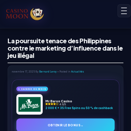
La poursuite tenace des Philippines
contre le marketing d’influence dans le
jeu illégal
novembre 17, 2025
By
Bernard Leroy
• Posted in
Actualités
✨ CASINO DU MOIS
Mr Baron Casino
4.5/5
2 000 € + 35 Free Spins ou 50 % de cashback
OBTENIR LE BONUS
→