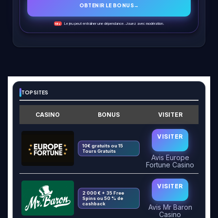
OBTENIR LE BONUS
→
Le jeu peut entraîner une dépendance. Jouez avec modération.
18+
TOP SITES
CASINO
BONUS
VISITER
VISITER
10€ gratuits ou 15
Tours Gratuits
Avis Europe
Fortune Casino
VISITER
2 000 € + 35 Free
Spins ou 50 % de
cashback
Avis Mr Baron
Casino