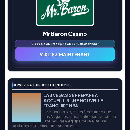
Mr Baron Casino
2 000 € + 35 Free Spins ou 50 % de cashback
VISITEZ MAINTENANT
DERNIERES ACTUS DES JEUX EN LIGNES
LAS VEGAS SE PRÉPARE À
ACCUEILLIR UNE NOUVELLE
FRANCHISE NBA
Le 7 août 2026, il a été confirmé que
Las Vegas est pressentie pour accueillir
une nouvelle équipe de la NBA, se
positionnant comme un concurrent...