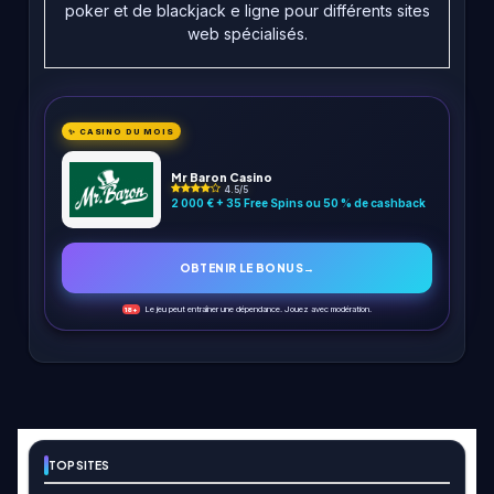
poker et de blackjack e ligne pour différents sites
web spécialisés.
✨ CASINO DU MOIS
Mr Baron Casino
4.5/5
2 000 € + 35 Free Spins ou 50 % de cashback
OBTENIR LE BONUS
→
Le jeu peut entraîner une dépendance. Jouez avec modération.
18+
TOP SITES