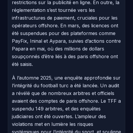
restrictions sur la publicité en ligne. En outre, la
réglementation s’est tournée vers les
infrastructures de paiement, cruciales pour les
opérateurs offshore. En mars, des licences ont
été suspendues pour des plateformes comme
PayFix, Ininal et Aypara, suivies d’actions contre
Papara en mai, où des millions de dollars
soupçonnés d’être liés à des paris offshore ont
été saisis.
À l’automne 2025, une enquête approfondie sur
l’intégrité du football turc a été lancée. Un audit
a révélé que de nombreux arbitres et officiels
avaient des comptes de paris offshore. Le TFF a
suspendu 149 arbitres, et des enquêtes
judiciaires ont été ouvertes. L’ampleur des
violations met en lumière les risques
systémiques pour l’intégrité du sport, et souligne