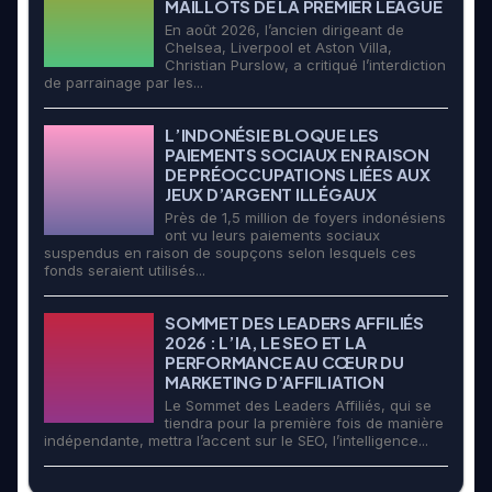
MAILLOTS DE LA PREMIER LEAGUE
En août 2026, l’ancien dirigeant de
Chelsea, Liverpool et Aston Villa,
Christian Purslow, a critiqué l’interdiction
de parrainage par les...
L’INDONÉSIE BLOQUE LES
PAIEMENTS SOCIAUX EN RAISON
DE PRÉOCCUPATIONS LIÉES AUX
JEUX D’ARGENT ILLÉGAUX
Près de 1,5 million de foyers indonésiens
ont vu leurs paiements sociaux
suspendus en raison de soupçons selon lesquels ces
fonds seraient utilisés...
SOMMET DES LEADERS AFFILIÉS
2026 : L’IA, LE SEO ET LA
PERFORMANCE AU CŒUR DU
MARKETING D’AFFILIATION
Le Sommet des Leaders Affiliés, qui se
tiendra pour la première fois de manière
indépendante, mettra l’accent sur le SEO, l’intelligence...