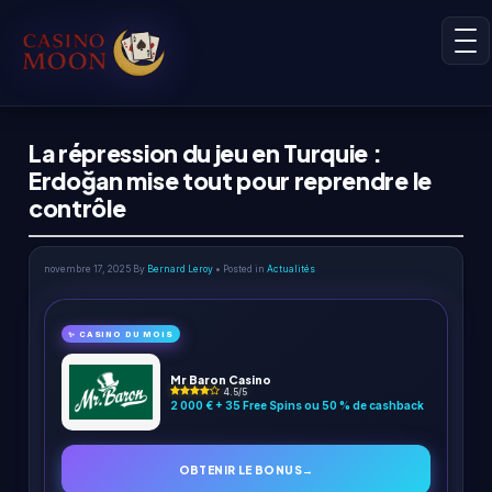
La répression du jeu en Turquie :
Erdoğan mise tout pour reprendre le
contrôle
novembre 17, 2025
By
Bernard Leroy
• Posted in
Actualités
✨ CASINO DU MOIS
Mr Baron Casino
4.5/5
2 000 € + 35 Free Spins ou 50 % de cashback
OBTENIR LE BONUS
→