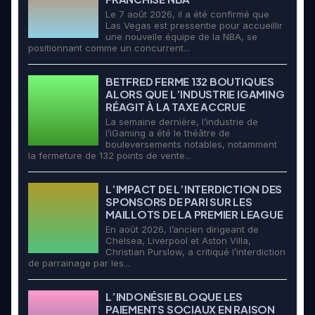
Le 7 août 2026, il a été confirmé que
Las Vegas est pressentie pour accueillir
une nouvelle équipe de la NBA, se
positionnant comme un concurrent...
BETFRED FERME 132 BOUTIQUES
ALORS QUE L’INDUSTRIE IGAMING
RÉAGIT À LA TAXE ACCRUE
La semaine dernière, l’industrie de
l’iGaming a été le théâtre de
bouleversements notables, notamment
la fermeture de 132 points de vente...
L’IMPACT DE L’INTERDICTION DES
SPONSORS DE PARI SUR LES
MAILLOTS DE LA PREMIER LEAGUE
En août 2026, l’ancien dirigeant de
Chelsea, Liverpool et Aston Villa,
Christian Purslow, a critiqué l’interdiction
de parrainage par les...
L’INDONÉSIE BLOQUE LES
PAIEMENTS SOCIAUX EN RAISON