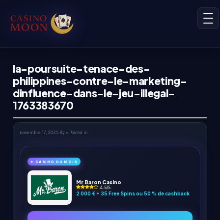
la-poursuite-tenace-des-
philippines-contre-le-marketing-
dinfluence-dans-le-jeu-illegal-
1763383670
novembre 17, 2025
By
• Posted in
✨ CASINO DU MOIS
Mr Baron Casino
4.5/5
2 000 € + 35 Free Spins ou 50 % de cashback