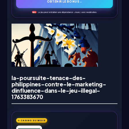
OBTENIR LE BONUS
→
Le jeu peut entraîner une dépendance. Jouez avec modération.
18+
la-poursuite-tenace-des-
philippines-contre-le-marketing-
dinfluence-dans-le-jeu-illegal-
1763383670
✨ CASINO DU MOIS