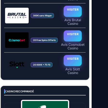
VISITER
300€ sans Wager
Avis Brutal
Casino
VISITER
20 Free Spins Offerts
Avis Cosmobet
Casino
VISITER
20 000€ + 75 FS
Avis Slott
Casino
CASINO RECOMMANDÉ