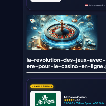
Le jeu peut entraîne
18+
la-revolution-des-jeux-avec-
ere-pour-le-casino-en-ligne
✨ CASINO DU MOIS
Mr Baron Casino
4.5/5
2 000 € + 35 Free Spins ou 50 % de