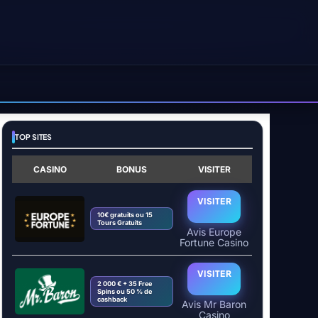
TOP SITES
CASINO
BONUS
VISITER
VISITER
10€ gratuits ou 15
Tours Gratuits
Avis Europe
Fortune Casino
VISITER
2 000 € + 35 Free
Spins ou 50 % de
cashback
Avis Mr Baron
Casino