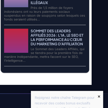
ILLÉGAUX
Près de 1,5 million de foyers
indonésiens ont vu leurs paiements sociaux
suspendus en raison de soupçons selon lesquels ces
fonds seraient utilisés...
SOMMET DES LEADERS
AFFILIÉS 2026 : L’IA, LE SEO ET
LA PERFORMANCE AU CŒUR
DU MARKETING D’AFFILIATION
Le Sommet des Leaders Affiliés, qui
se tiendra pour la première fois de
manière indépendante, mettra l’accent sur le SEO,
l’intelligence...
×
Rejoignez notre chaîne Telegram pour
recevoir des codes bonus exclusifs