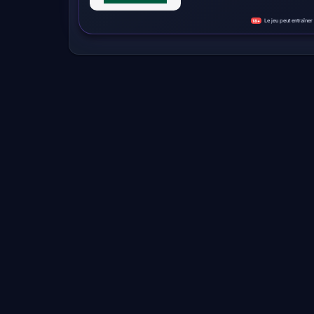
Le jeu peut entraîne
18+