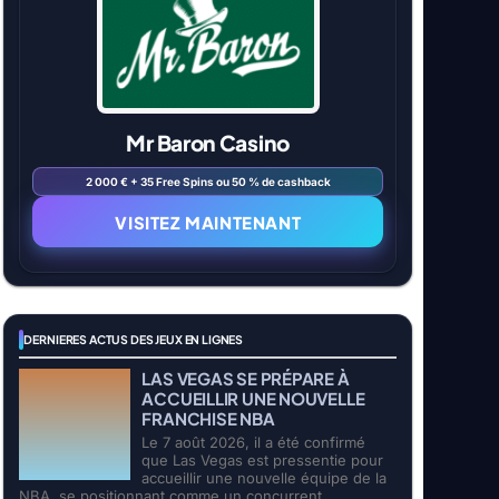
Mr Baron Casino
2 000 € + 35 Free Spins ou 50 % de cashback
VISITEZ MAINTENANT
DERNIERES ACTUS DES JEUX EN LIGNES
LAS VEGAS SE PRÉPARE À
ACCUEILLIR UNE NOUVELLE
FRANCHISE NBA
Le 7 août 2026, il a été confirmé
que Las Vegas est pressentie pour
accueillir une nouvelle équipe de la
NBA, se positionnant comme un concurrent...