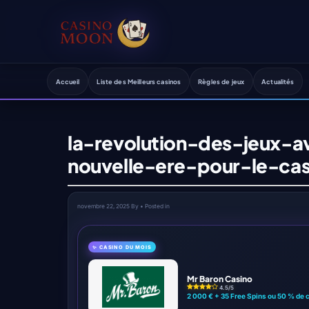
Accueil
Liste des Meilleurs casinos
Règles de jeux
Actualités
la-revolution-des-jeux-
nouvelle-ere-pour-le-cas
novembre 22, 2025
By
• Posted in
✨ CASINO DU MOIS
Mr Baron Casino
4.5/5
2 000 € + 35 Free Spins ou 50 % de