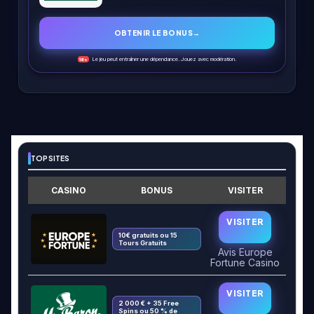
OBTENIR LE BONUS
→
Le jeu peut entraîner une dépendance. Jouez avec modération.
18+
TOP SITES
CASINO
BONUS
VISITER
VISITER
10€ gratuits ou 15
Tours Gratuits
Avis Europe
Fortune Casino
VISITER
2 000 € + 35 Free
Spins ou 50 % de