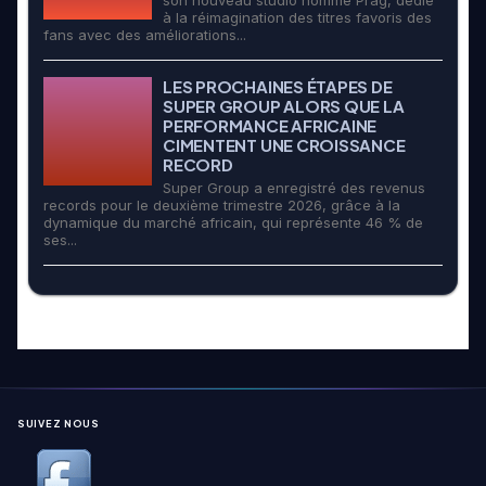
son nouveau studio nommé Prag, dédié
à la réimagination des titres favoris des
fans avec des améliorations...
LES PROCHAINES ÉTAPES DE
SUPER GROUP ALORS QUE LA
PERFORMANCE AFRICAINE
CIMENTENT UNE CROISSANCE
RECORD
Super Group a enregistré des revenus
records pour le deuxième trimestre 2026, grâce à la
dynamique du marché africain, qui représente 46 % de
ses...
SUIVEZ NOUS