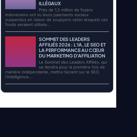
ILLÉGAUX
Près de 1,5 million de foyers
indonésiens ont vu leurs paiements sociaux
suspendus en raison de soupçons selon lesquels ces
fonds seraient utilisés...
SOMMET DES LEADERS
AFFILIÉS 2026 : L’IA, LE SEO ET
LA PERFORMANCE AU CŒUR
DU MARKETING D’AFFILIATION
Le Sommet des Leaders Affiliés, qui
se tiendra pour la première fois de
manière indépendante, mettra l’accent sur le SEO,
l’intelligence...