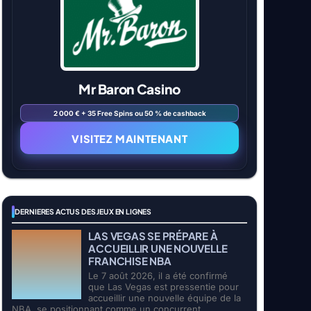
Mr Baron Casino
2 000 € + 35 Free Spins ou 50 % de cashback
VISITEZ MAINTENANT
DERNIERES ACTUS DES JEUX EN LIGNES
LAS VEGAS SE PRÉPARE À
ACCUEILLIR UNE NOUVELLE
FRANCHISE NBA
Le 7 août 2026, il a été confirmé
que Las Vegas est pressentie pour
accueillir une nouvelle équipe de la
NBA, se positionnant comme un concurrent...