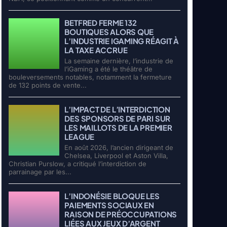
BETFRED FERME 132
BOUTIQUES ALORS QUE
L’INDUSTRIE IGAMING RÉAGIT À
LA TAXE ACCRUE
La semaine dernière, l’industrie de
l’iGaming a été le théâtre de
bouleversements notables, notamment la fermeture
de 132 points de vente...
L’IMPACT DE L’INTERDICTION
DES SPONSORS DE PARI SUR
LES MAILLOTS DE LA PREMIER
LEAGUE
En août 2026, l’ancien dirigeant de
Chelsea, Liverpool et Aston Villa,
Christian Purslow, a critiqué l’interdiction de
parrainage par les...
L’INDONÉSIE BLOQUE LES
PAIEMENTS SOCIAUX EN
RAISON DE PRÉOCCUPATIONS
LIÉES AUX JEUX D’ARGENT