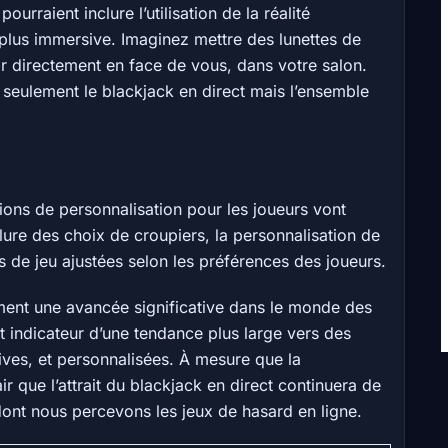
rraient inclure l’utilisation de la réalité
plus immersive. Imaginez mettre des lunettes de
oir directement en face de vous, dans votre salon.
 seulement le blackjack en direct mais l’ensemble
ions de personnalisation pour les joueurs vont
lure des choix de croupiers, la personnalisation de
 de jeu ajustées selon les préférences des joueurs.
ment une avancée significative dans le monde des
nt indicateur d’une tendance plus large vers des
ives, et personnalisées. À mesure que la
ir que l’attrait du blackjack en direct continuera de
dont nous percevons les jeux de hasard en ligne.