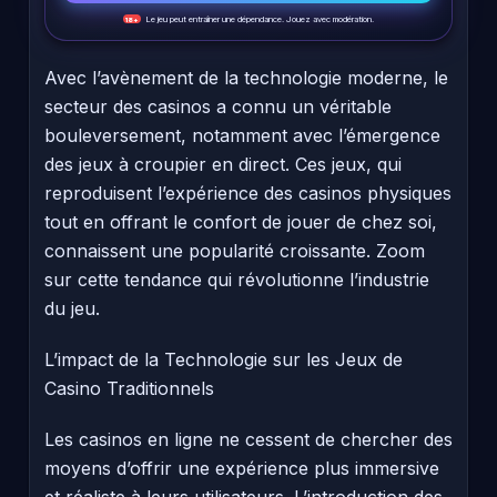
Le jeu peut entraîner une dépendance. Jouez avec modération.
18+
Avec l’avènement de la technologie moderne, le
secteur des casinos a connu un véritable
bouleversement, notamment avec l’émergence
des jeux à croupier en direct. Ces jeux, qui
reproduisent l’expérience des casinos physiques
tout en offrant le confort de jouer de chez soi,
connaissent une popularité croissante. Zoom
sur cette tendance qui révolutionne l’industrie
du jeu.
L’impact de la Technologie sur les Jeux de
Casino Traditionnels
Les casinos en ligne ne cessent de chercher des
moyens d’offrir une expérience plus immersive
et réaliste à leurs utilisateurs. L’introduction des