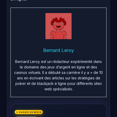
Bernard Leroy
Bernard Leroy est un rédacteur expérimenté dans
le domaine des jeux d’argent en ligne et des
casinos virtuels. Il a débuté sa carrière il y a + de 10
ans en écrivant des articles sur les stratégies de
poker et de blackjack e ligne pour différents sites
web spécialisés.
✨ CASINO DU MOIS