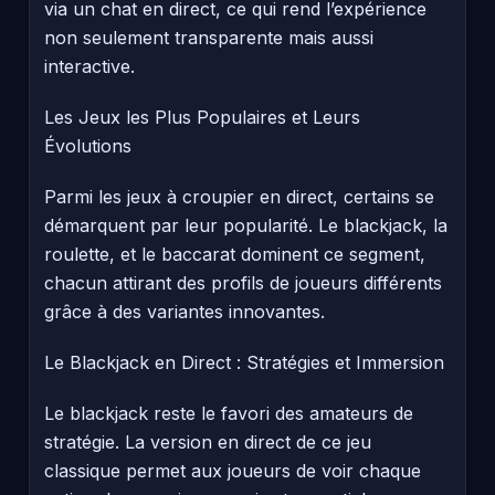
via un chat en direct, ce qui rend l’expérience
non seulement transparente mais aussi
interactive.
Les Jeux les Plus Populaires et Leurs
Évolutions
Parmi les jeux à croupier en direct, certains se
démarquent par leur popularité. Le blackjack, la
roulette, et le baccarat dominent ce segment,
chacun attirant des profils de joueurs différents
grâce à des variantes innovantes.
Le Blackjack en Direct : Stratégies et Immersion
Le blackjack reste le favori des amateurs de
stratégie. La version en direct de ce jeu
classique permet aux joueurs de voir chaque