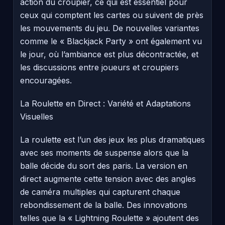
action du croupier, ce qui est essentiel pour
ceux qui comptent les cartes ou suivent de près
les mouvements du jeu. De nouvelles variantes
comme le « Blackjack Party » ont également vu
le jour, où l’ambiance est plus décontractée, et
les discussions entre joueurs et croupiers
encouragées.
La Roulette en Direct : Variété et Adaptations
Visuelles
La roulette est l’un des jeux les plus dramatiques
avec ses moments de suspense alors que la
balle décide du sort des paris. La version en
direct augmente cette tension avec des angles
de caméra multiples qui capturent chaque
rebondissement de la balle. Des innovations
telles que la « Lightning Roulette » ajoutent des