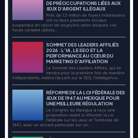
DE PRÉOCCUPATIONS LIÉES AUX
JEUX D’ARGENT ILLÉGAUX
Près de 1,5 million de foyers indonésiens
ont vu leurs paiements sociaux
suspendus en raison de soupçons selon lesquels ces
fonds seraient utilisés...
SOMMET DES LEADERS AFFILIÉS
2026 : L’IA, LE SEO ET LA
PERFORMANCE AU CŒUR DU
MARKETING D’AFFILIATION
Le Sommet des Leaders Affiliés, qui se
tiendra pour la première fois de manière
indépendante, mettra l’accent sur le SEO, l’intelligence...
RÉFORME DE LA LOI FÉDÉRALE DES
JEUX DE 1947 AU MEXIQUE POUR
UNE MEILLEURE RÉGULATION
Le Congrès du Mexique a reçu une
proposition visant à réformer la Loi
Fédérale sur les Jeux et Tombolas de
1947, avec un accent particulier sur un...