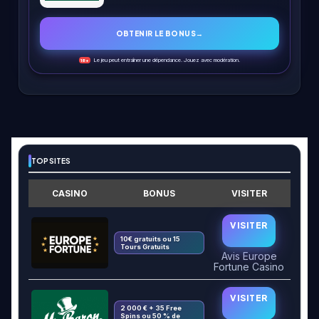
OBTENIR LE BONUS
→
Le jeu peut entraîner une dépendance. Jouez avec modération.
18+
TOP SITES
CASINO
BONUS
VISITER
VISITER
10€ gratuits ou 15
Tours Gratuits
Avis Europe
Fortune Casino
VISITER
2 000 € + 35 Free
Spins ou 50 % de