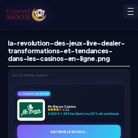
la-revolution-des-jeux-live-dealer-
transformations-et-tendances-
dans-les-casinos-en-ligne.png
avril 27, 2025
By
• Posted in
✨ CASINO DU MOIS
Mr Baron Casino
4.5/5
2 000 € + 35 Free Spins ou 50 % de cashback
OBTENIR LE BONUS
→