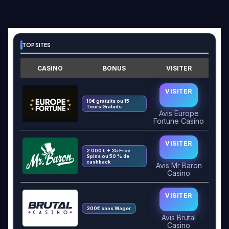
TOP SITES
CASINO
BONUS
VISITER
VISITER
10€ gratuits ou 15
Tours Gratuits
Avis Europe
Fortune Casino
VISITER
2 000 € + 35 Free
Spins ou 50 % de
cashback
Avis Mr Baron
Casino
VISITER
300€ sans Wager
Avis Brutal
Casino