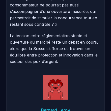
consommateur ne pourrait pas aussi
s’accompagner d’une ouverture mesurée, qui
permettrait de stimuler la concurrence tout en
restant sous contrôle ? »
La tension entre réglementation stricte et
ouverture du marché reste un débat en cours,
alors que la Suisse s’efforce de trouver un
équilibre entre protection et innovation dans le
secteur des jeux d’argent.
Bernard Leroy