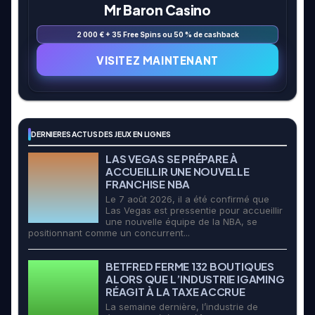
Mr Baron Casino
2 000 € + 35 Free Spins ou 50 % de cashback
VISITEZ MAINTENANT
DERNIERES ACTUS DES JEUX EN LIGNES
LAS VEGAS SE PRÉPARE À
ACCUEILLIR UNE NOUVELLE
FRANCHISE NBA
Le 7 août 2026, il a été confirmé que
Las Vegas est pressentie pour accueillir
une nouvelle équipe de la NBA, se
positionnant comme un concurrent...
BETFRED FERME 132 BOUTIQUES
ALORS QUE L’INDUSTRIE IGAMING
RÉAGIT À LA TAXE ACCRUE
La semaine dernière, l’industrie de