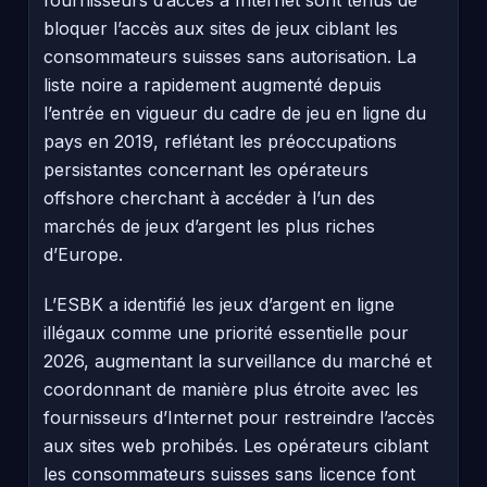
bloquer l’accès aux sites de jeux ciblant les
consommateurs suisses sans autorisation. La
liste noire a rapidement augmenté depuis
l’entrée en vigueur du cadre de jeu en ligne du
pays en 2019, reflétant les préoccupations
persistantes concernant les opérateurs
offshore cherchant à accéder à l’un des
marchés de jeux d’argent les plus riches
d’Europe.
L’ESBK a identifié les jeux d’argent en ligne
illégaux comme une priorité essentielle pour
2026, augmentant la surveillance du marché et
coordonnant de manière plus étroite avec les
fournisseurs d’Internet pour restreindre l’accès
aux sites web prohibés. Les opérateurs ciblant
les consommateurs suisses sans licence font