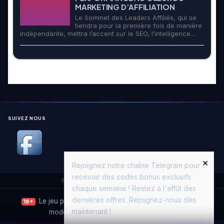
MARKETING D’AFFILIATION
Le Sommet des Leaders Affiliés, qui se
tiendra pour la première fois de manière
indépendante, mettra l’accent sur le SEO, l’intelligence...
SUIVEZ NOUS
×
Rejoignez notre chaîne Telegram pour
recevoir des codes bonus exclusifs
Copyright © 2026. All Rights Reserved.
Casino Moon
chaque semaine ! Restez à l'affût des
dernières offres. Rejoignez-nous dès
Le jeu peut entraîner une dépendance. Jouez avec
18+
maintenant !
modération.
Joueurs Info Service
·
ANJ