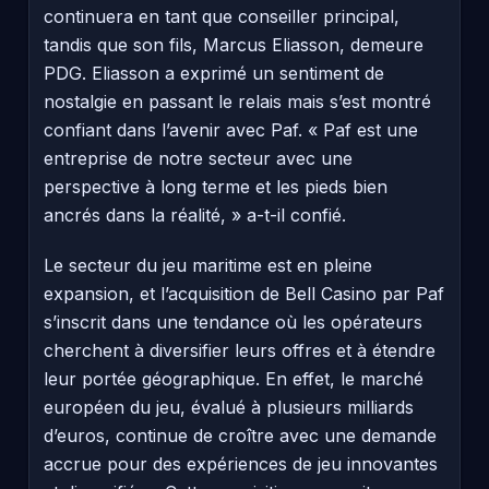
continuera en tant que conseiller principal,
tandis que son fils, Marcus Eliasson, demeure
PDG. Eliasson a exprimé un sentiment de
nostalgie en passant le relais mais s’est montré
confiant dans l’avenir avec Paf. « Paf est une
entreprise de notre secteur avec une
perspective à long terme et les pieds bien
ancrés dans la réalité, » a-t-il confié.
Le secteur du jeu maritime est en pleine
expansion, et l’acquisition de Bell Casino par Paf
s’inscrit dans une tendance où les opérateurs
cherchent à diversifier leurs offres et à étendre
leur portée géographique. En effet, le marché
européen du jeu, évalué à plusieurs milliards
d’euros, continue de croître avec une demande
accrue pour des expériences de jeu innovantes