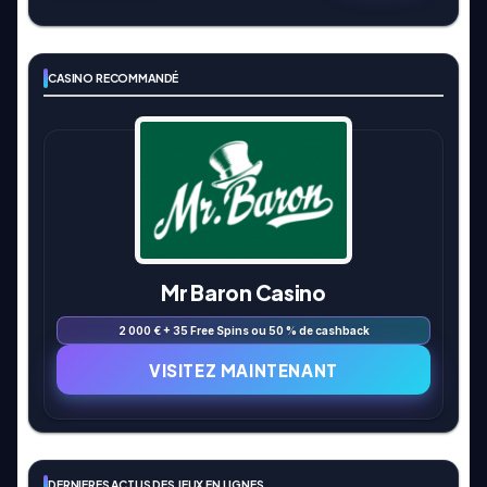
CASINO RECOMMANDÉ
Mr Baron Casino
2 000 € + 35 Free Spins ou 50 % de cashback
VISITEZ MAINTENANT
DERNIERES ACTUS DES JEUX EN LIGNES