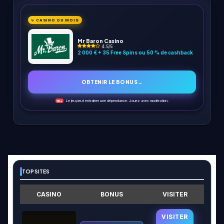
✨ CASINO DU MOIS
Mr Baron Casino
4.5/5
2 000 € + 35 Free Spins ou 50 % de cashback
OBTENIR LE BONUS
→
Le jeu peut entraîner une dépendance. Jouez avec modération.
18+
TOP SITES
CASINO
BONUS
VISITER
VISITER