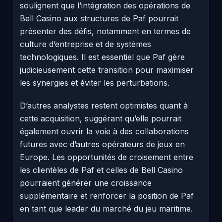
soulignent que l’intégration des opérations de
Bell Casino aux structures de Paf pourrait
présenter des défis, notamment en termes de
culture d’entreprise et de systèmes
technologiques. Il est essentiel que Paf gère
judicieusement cette transition pour maximiser
les synergies et éviter les perturbations.
D’autres analystes restent optimistes quant à
cette acquisition, suggérant qu’elle pourrait
également ouvrir la voie à des collaborations
futures avec d’autres opérateurs de jeux en
Europe. Les opportunités de croisement entre
les clientèles de Paf et celles de Bell Casino
pourraient générer une croissance
supplémentaire et renforcer la position de Paf
en tant que leader du marché du jeu maritime.