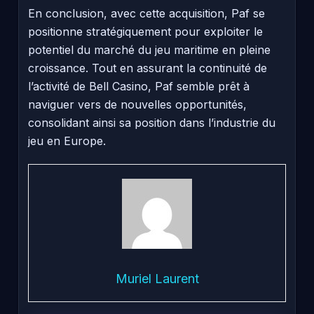
En conclusion, avec cette acquisition, Paf se
positionne stratégiquement pour exploiter le
potentiel du marché du jeu maritime en pleine
croissance. Tout en assurant la continuité de
l’activité de Bell Casino, Paf semble prêt à
naviguer vers de nouvelles opportunités,
consolidant ainsi sa position dans l’industrie du
jeu en Europe.
Muriel Laurent