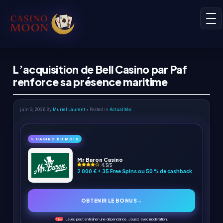
L’acquisition de Bell Casino par Paf
renforce sa présence maritime
juin 3, 2026
By
Muriel Laurent
• Posted in
Actualités
✨ CASINO DU MOIS
Mr Baron Casino
4.5/5
2 000 € + 35 Free Spins ou 50 % de cashback
OBTENIR LE BONUS
→
Le jeu peut entraîner une dépendance. Jouez avec modération.
18+