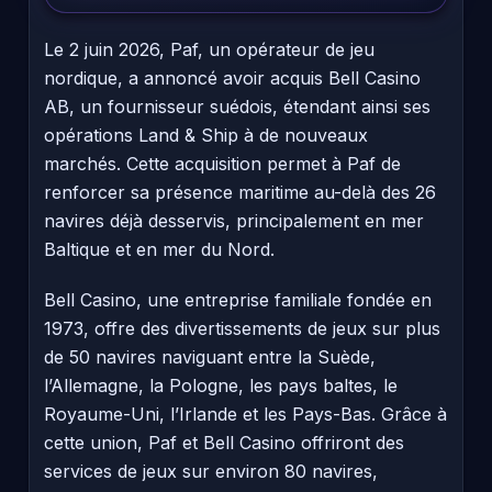
Le 2 juin 2026, Paf, un opérateur de jeu
nordique, a annoncé avoir acquis Bell Casino
AB, un fournisseur suédois, étendant ainsi ses
opérations Land & Ship à de nouveaux
marchés. Cette acquisition permet à Paf de
renforcer sa présence maritime au-delà des 26
navires déjà desservis, principalement en mer
Baltique et en mer du Nord.
Bell Casino, une entreprise familiale fondée en
1973, offre des divertissements de jeux sur plus
de 50 navires naviguant entre la Suède,
l’Allemagne, la Pologne, les pays baltes, le
Royaume-Uni, l’Irlande et les Pays-Bas. Grâce à
cette union, Paf et Bell Casino offriront des
services de jeux sur environ 80 navires,