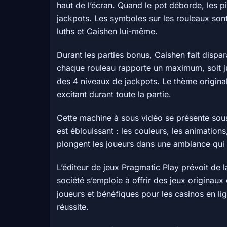
haut de l’écran. Quand le pot déborde, les p
jackpots. Les symboles sur les rouleaux sont 
luths et Caishen lui-même.
Durant les parties bonus, Caishen fait dispa
chaque rouleau rapporte un maximum, soit j
des 4 niveaux de jackpots. Le thème original
excitant durant toute la partie.
Cette machine à sous vidéo se présente sous
est éblouissant : les couleurs, les animations,
plongent les joueurs dans une ambiance qui
L’éditeur de jeux Pragmatic Play prévoit de 
société s’emploie à offrir des jeux originaux 
joueurs et bénéfiques pour les casinos en li
réussite.