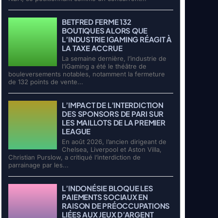
BETFRED FERME 132
BOUTIQUES ALORS QUE
L’INDUSTRIE IGAMING RÉAGIT À
LA TAXE ACCRUE
La semaine dernière, l’industrie de
l’iGaming a été le théâtre de
bouleversements notables, notamment la fermeture
de 132 points de vente...
L’IMPACT DE L’INTERDICTION
DES SPONSORS DE PARI SUR
LES MAILLOTS DE LA PREMIER
LEAGUE
En août 2026, l’ancien dirigeant de
Chelsea, Liverpool et Aston Villa,
Christian Purslow, a critiqué l’interdiction de
parrainage par les...
L’INDONÉSIE BLOQUE LES
PAIEMENTS SOCIAUX EN
RAISON DE PRÉOCCUPATIONS
LIÉES AUX JEUX D’ARGENT