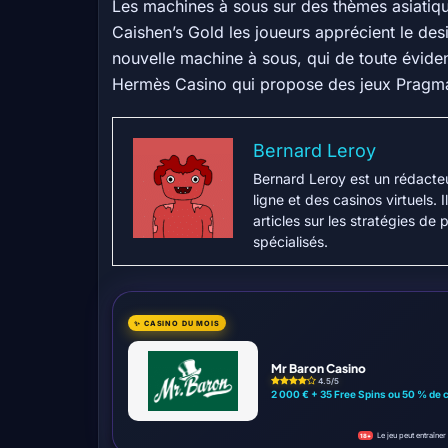
Les machines à sous sur des thèmes asiatiq
Caishen’s Gold les joueurs apprécient le des
nouvelle machine à sous, qui de toute éviden
Hermès Casino qui propose des jeux Pragma
Bernard Leroy
Bernard Leroy est un rédacte
ligne et des casinos virtuels. 
articles sur les stratégies de
spécialisés.
✨ CASINO DU MOIS
Mr Baron Casino
4.5/5
2 000 € + 35 Free Spins ou 50 % de
Le jeu peut entraîne
18+