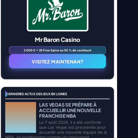
Mr Baron Casino
2 000 € + 35 Free Spins ou 50 % de cashback
VISITEZ MAINTENANT
DERNIERES ACTUS DES JEUX EN LIGNES
LAS VEGAS SE PRÉPARE À
ACCUEILLIR UNE NOUVELLE
FRANCHISE NBA
Le 7 août 2026, il a été confirmé
que Las Vegas est pressentie pour
accueillir une nouvelle équipe de la
NBA, se positionnant comme un concurrent...