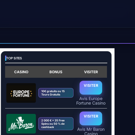
TOP SITES
CASINO
BONUS
VISITER
VISITER
10€ gratuits ou 15
Tours Gratuits
Avis Europe
Fortune Casino
VISITER
2 000 € + 35 Free
Spins ou 50 % de
cashback
Avis Mr Baron
Casino