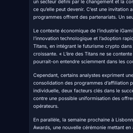
un secteur défini par le changement et la co
ce qu’elle peut devenir. C’est une invitation 
programmes offrent des partenariats. Un seul
Le contexte économique de l’industrie iGam
l’innovation technologique et l’adoption rap
Titans, en intégrant le futurisme crypto dans 
croissante. « L’ère des Titans ne se contente
pourrait-on entendre sciemment dans les coul
Cependant, certains analystes expriment une 
consolidation des programmes d’affiliation pou
individuelle, deux facteurs clés dans le succ
contre une possible uniformisation des offres,
opérateurs.
En parallèle, la semaine prochaine à Lisbonn
Awards, une nouvelle cérémonie mettant en av