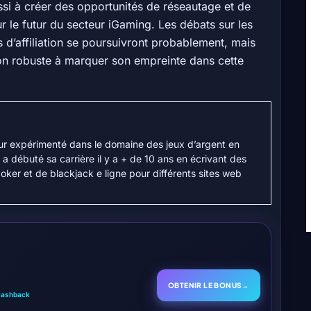
ussi à créer des opportunités de réseautage et de
 le futur du secteur iGaming. Les débats sur les
d’affiliation se poursuivront probablement, mais
tion robuste à marquer son empreinte dans cette
ur expérimenté dans le domaine des jeux d’argent en
Il a débuté sa carrière il y a + de 10 ans en écrivant des
 poker et de blackjack e ligne pour différents sites web
OBTENIR LE BONUS
→
 cashback