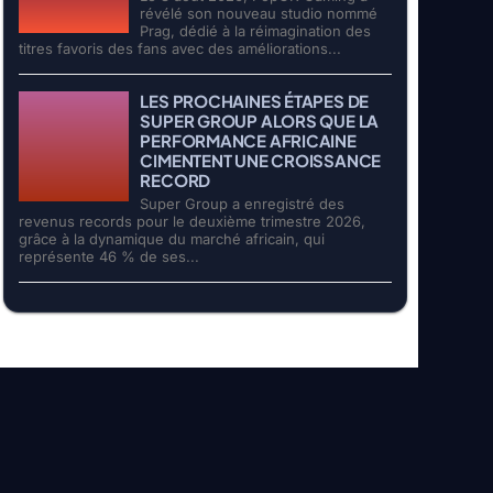
révélé son nouveau studio nommé
Prag, dédié à la réimagination des
titres favoris des fans avec des améliorations...
LES PROCHAINES ÉTAPES DE
SUPER GROUP ALORS QUE LA
PERFORMANCE AFRICAINE
CIMENTENT UNE CROISSANCE
RECORD
Super Group a enregistré des
revenus records pour le deuxième trimestre 2026,
grâce à la dynamique du marché africain, qui
représente 46 % de ses...