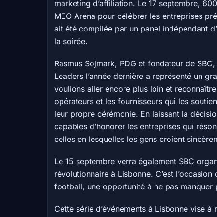
marketing d’affiliation. Le 17 septembre, 600 
MEO Arena pour célébrer les entreprises prés
ait été compilée par un panel indépendant d
la soirée.
Rasmus Sojmark, PDG et fondateur de SBC, a
Leaders l’année dernière a représenté un gr
voulions aller encore plus loin et reconnaître
opérateurs et les fournisseurs qui les soutien
leur propre cérémonie. En laissant la décisi
capables d’honorer les entreprises qui réso
celles en lesquelles les gens croient sincère
Le 15 septembre verra également SBC organis
révolutionnaire à Lisbonne. C’est l’occasion 
football, une opportunité à ne pas manquer p
Cette série d’événements à Lisbonne vise à 