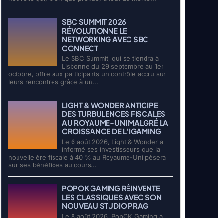
SBC SUMMIT 2026
RÉVOLUTIONNE LE
NETWORKING AVEC SBC
CONNECT
Le SBC Summit, qui se tiendra à
Lisbonne du 29 septembre au 1er
octobre, offre aux participants un contrôle accru sur
leurs rencontres grâce à un...
LIGHT & WONDER ANTICIPE
DES TURBULENCES FISCALES
AU ROYAUME-UNI MALGRÉ LA
CROISSANCE DE L’IGAMING
Le 6 août 2026, Light & Wonder a
informé ses investisseurs que la
nouvelle ère fiscale à 40 % au Royaume-Uni pèsera
sur ses bénéfices au cours...
POPOK GAMING RÉINVENTE
LES CLASSIQUES AVEC SON
NOUVEAU STUDIO PRAG
Le 8 août 2026, PopOK Gaming a