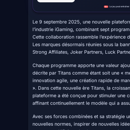
Le jeu peut entraîne
18+
Le 9 septembre 2025, une nouvelle plateform
l’industrie iGaming, combinant sept program
Cette collaboration rassemble l’expérience 
Les marques désormais réunies sous la banniè
Strong Affiliates, Joker Partners, Luck Partn
Chaque programme apporte une valeur ajoutée
décrite par Titans comme étant soit une « me
innovation agile, une création rapide de mar
». Dans cette nouvelle ère Titans, la croissa
plateforme a été conçue pour stimuler une cr
affinant continuellement le modèle qui a ass
Avec ses forces combinées et sa stratégie uni
nouvelles normes, inspirer de nouvelles idées