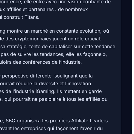
ncurrence, elle entre avec une vision confiante de
aux affiliés et partenaires : de nombreux
 construit Titans.
ing montre un marché en constante évolution, où
ide des cryptomonnaies jouent un rôle crucial.
sa stratégie, tente de capitaliser sur cette tendance
 pas de suivre les tendances, elle les façonne »,
oirs des conférences de l’industrie.
perspective différente, soulignant que la
rrait réduire la diversité et l’innovation
ès de l’industrie iGaming. Ils mettent en garde
 qui pourrait ne pas plaire à tous les affiliés ou
e, SBC organisera les premiers Affiliate Leaders
ant les entreprises qui façonnent l’avenir du