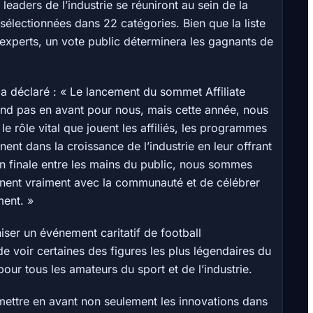
leaders de l’industrie se réuniront au sein de la
électionnées dans 22 catégories. Bien que la liste
’experts, un vote public déterminera les gagnants de
 déclaré : « Le lancement du sommet Affiliate
and pas en avant pour nous, mais cette année, nous
 le rôle vital que jouent les affiliés, les programmes
nent dans la croissance de l’industrie en leur offrant
on finale entre les mains du public, nous sommes
nnent vraiment avec la communauté et de célébrer
ment. »
er un événement caritatif de football
de voir certaines des figures les plus légendaires du
our tous les amateurs du sport et de l’industrie.
mettre en avant non seulement les innovations dans