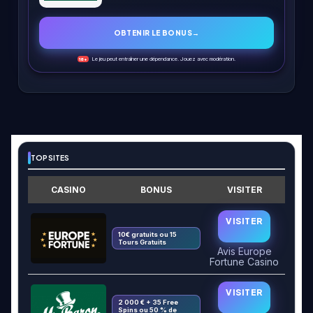
OBTENIR LE BONUS
→
Le jeu peut entraîner une dépendance. Jouez avec modération.
18+
TOP SITES
CASINO
BONUS
VISITER
VISITER
10€ gratuits ou 15
Tours Gratuits
Avis Europe
Fortune Casino
VISITER
2 000 € + 35 Free
Spins ou 50 % de