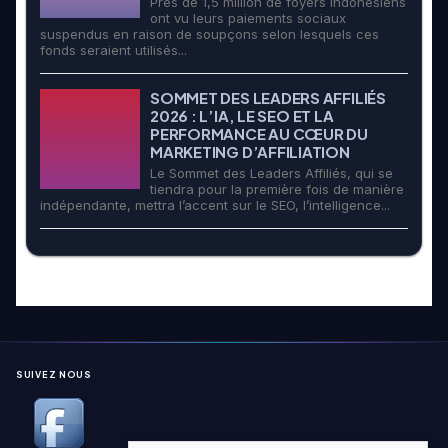
Près de 1,5 million de foyers indonésiens
ont vu leurs paiements sociaux
suspendus en raison de soupçons selon lesquels ces
fonds seraient utilisés...
SOMMET DES LEADERS AFFILIÉS
2026 : L’IA, LE SEO ET LA
PERFORMANCE AU CŒUR DU
MARKETING D’AFFILIATION
Le Sommet des Leaders Affiliés, qui se
tiendra pour la première fois de manière
indépendante, mettra l’accent sur le SEO, l’intelligence...
SUIVEZ NOUS