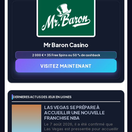
Mr Baron Casino
2 000 € + 35 Free Spins ou 50 % de cashback
VISITEZ MAINTENANT
DERNIERES ACTUS DES JEUX EN LIGNES
LAS VEGAS SE PRÉPARE À
ACCUEILLIR UNE NOUVELLE
FRANCHISE NBA
Le 7 août 2026, il a été confirmé que
Las Vegas est pressentie pour accueillir