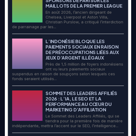
SPONSORS DE PARI SUR LES
MAILLOTS DE LA PREMIER LEAGUE
En août 2026, l’ancien dirigeant de
Chelsea, Liverpool et Aston Villa,
Christian Purslow, a critiqué l’interdiction
de parrainage par les...
L’INDONÉSIE BLOQUE LES
PAIEMENTS SOCIAUX EN RAISON
DE PRÉOCCUPATIONS LIÉES AUX
JEUX D’ARGENT ILLÉGAUX
Près de 1,5 million de foyers indonésiens
ont vu leurs paiements sociaux
suspendus en raison de soupçons selon lesquels ces
fonds seraient utilisés...
SOMMET DES LEADERS AFFILIÉS
2026 : L’IA, LE SEO ET LA
PERFORMANCE AU CŒUR DU
MARKETING D’AFFILIATION
Le Sommet des Leaders Affiliés, qui se
tiendra pour la première fois de manière
indépendante, mettra l’accent sur le SEO, l’intelligence...