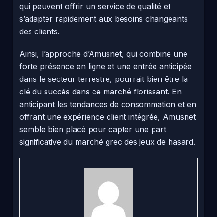
qui peuvent offrir un service de qualité et
s’adapter rapidement aux besoins changeants
des clients.
Ainsi, l’approche d’Amusnet, qui combine une
forte présence en ligne et une entrée anticipée
dans le secteur terrestre, pourrait bien être la
clé du succès dans ce marché florissant. En
anticipant les tendances de consommation et en
offrant une expérience client intégrée, Amusnet
semble bien placé pour capter une part
significative du marché grec des jeux de hasard.