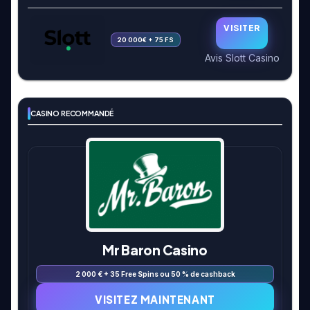
VISITER
20 000€ + 75 FS
Avis Slott Casino
CASINO RECOMMANDÉ
Mr Baron Casino
2 000 € + 35 Free Spins ou 50 % de cashback
VISITEZ MAINTENANT