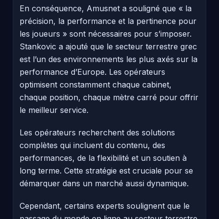
En conséquence, Amusnet a souligné que « la
précision, la performance et la pertinence pour
les joueurs » sont nécessaires pour s’imposer.
Stankovic a ajouté que le secteur terrestre grec
est l’un des environnements les plus axés sur la
performance d’Europe. Les opérateurs
optimisent constamment chaque cabinet,
chaque position, chaque mètre carré pour offrir
le meilleur service.
Les opérateurs recherchent des solutions
complètes qui incluent du contenu, des
performances, de la flexibilité et un soutien à
long terme. Cette stratégie est cruciale pour se
démarquer dans un marché aussi dynamique.
Cependant, certains experts soulignent que le
passage du monde en ligne au secteur terrestre