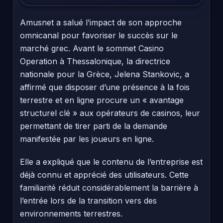
Amusnet a salué l’impact de son approche
omnicanal pour favoriser le succès sur le
marché grec. Avant le sommet Casino
Operation à Thessalonique, la directrice
nationale pour la Grèce, Jelena Stankovic, a
affirmé que disposer d’une présence à la fois
terrestre et en ligne procure un « avantage
structurel clé » aux opérateurs de casinos, leur
permettant de tirer parti de la demande
manifestée par les joueurs en ligne.
Elle a expliqué que le contenu de l’entreprise est
déjà connu et apprécié des utilisateurs. Cette
familiarité réduit considérablement la barrière à
l’entrée lors de la transition vers des
environnements terrestres.