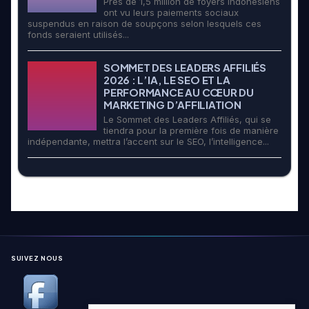
Près de 1,5 million de foyers indonésiens
ont vu leurs paiements sociaux
suspendus en raison de soupçons selon lesquels ces
fonds seraient utilisés...
SOMMET DES LEADERS AFFILIÉS
2026 : L’IA, LE SEO ET LA
PERFORMANCE AU CŒUR DU
MARKETING D’AFFILIATION
Le Sommet des Leaders Affiliés, qui se
tiendra pour la première fois de manière
indépendante, mettra l’accent sur le SEO, l’intelligence...
SUIVEZ NOUS