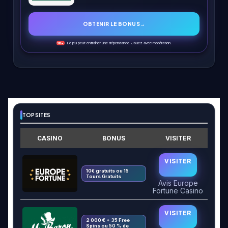
OBTENIR LE BONUS
→
Le jeu peut entraîner une dépendance. Jouez avec modération.
18+
TOP SITES
CASINO
BONUS
VISITER
VISITER
10€ gratuits ou 15
Tours Gratuits
Avis Europe
Fortune Casino
VISITER
2 000 € + 35 Free
Spins ou 50 % de