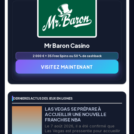
Mr Baron Casino
2 000 € + 35 Free Spins ou 50 % de cashback
VISITEZ MAINTENANT
DERNIERES ACTUS DES JEUX EN LIGNES
LAS VEGAS SE PRÉPARE À
ACCUEILLIR UNE NOUVELLE
FRANCHISE NBA
Le 7 août 2026, il a été confirmé que
Las Vegas est pressentie pour accueillir