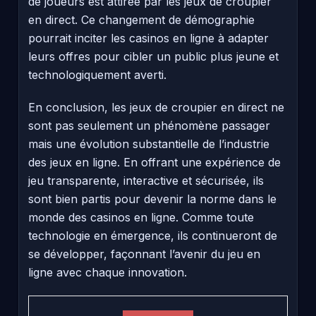
de joueurs est attirée par les jeux de croupier
en direct. Ce changement de démographie
pourrait inciter les casinos en ligne à adapter
leurs offres pour cibler un public plus jeune et
technologiquement averti.
En conclusion, les jeux de croupier en direct ne
sont pas seulement un phénomène passager
mais une évolution substantielle de l’industrie
des jeux en ligne. En offrant une expérience de
jeu transparente, interactive et sécurisée, ils
sont bien partis pour devenir la norme dans le
monde des casinos en ligne. Comme toute
technologie en émergence, ils continueront de
se développer, façonnant l’avenir du jeu en
ligne avec chaque innovation.