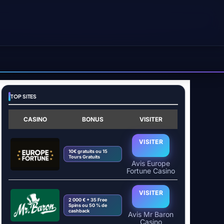
TOP SITES
CASINO
BONUS
VISITER
VISITER
10€ gratuits ou 15
Tours Gratuits
Avis Europe
Fortune Casino
VISITER
2 000 € + 35 Free
Spins ou 50 % de
cashback
Avis Mr Baron
Casino