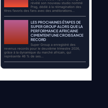
révélé son nouveau studio nommé
Prag, dédié à la réimagination des
titres favoris des fans avec des améliorations...
LES PROCHAINES ÉTAPES DE
SUPER GROUP ALORS QUE LA
PERFORMANCE AFRICAINE
CIMENTENT UNE CROISSANCE
RECORD
Super Group a enregistré des
revenus records pour le deuxième trimestre 2026,
grâce à la dynamique du marché africain, qui
représente 46 % de ses...