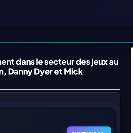
nt dans le secteur des jeux au
, Danny Dyer et Mick