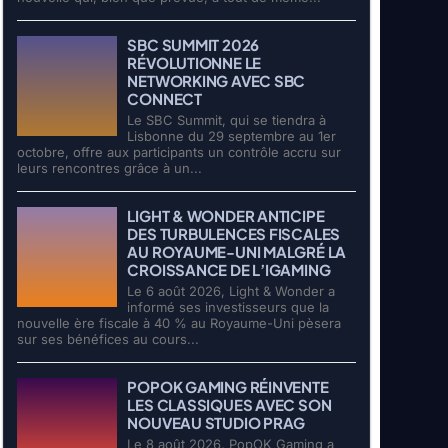
SBC SUMMIT 2026
RÉVOLUTIONNE LE
NETWORKING AVEC SBC
CONNECT
Le SBC Summit, qui se tiendra à
Lisbonne du 29 septembre au 1er
octobre, offre aux participants un contrôle accru sur
leurs rencontres grâce à un...
LIGHT & WONDER ANTICIPE
DES TURBULENCES FISCALES
AU ROYAUME-UNI MALGRÉ LA
CROISSANCE DE L’IGAMING
Le 6 août 2026, Light & Wonder a
informé ses investisseurs que la
nouvelle ère fiscale à 40 % au Royaume-Uni pèsera
sur ses bénéfices au cours...
POPOK GAMING RÉINVENTE
LES CLASSIQUES AVEC SON
NOUVEAU STUDIO PRAG
Le 8 août 2026, PopOK Gaming a