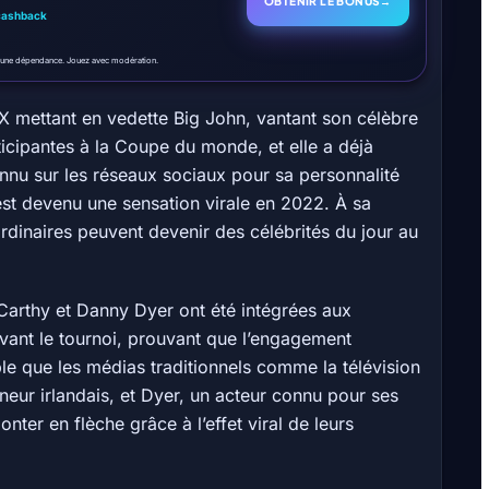
OBTENIR LE BONUS
→
 cashback
r une dépendance. Jouez avec modération.
 X mettant en vedette Big John, vantant son célèbre
icipantes à la Coupe du monde, et elle a déjà
nnu sur les réseaux sociaux pour sa personnalité
est devenu une sensation virale en 2022. À sa
rdinaires peuvent devenir des célébrités du jour au
rthy et Danny Dyer ont été intégrées aux
nt le tournoi, prouvant que l’engagement
le que les médias traditionnels comme la télévision
îneur irlandais, et Dyer, un acteur connu pour ses
onter en flèche grâce à l’effet viral de leurs