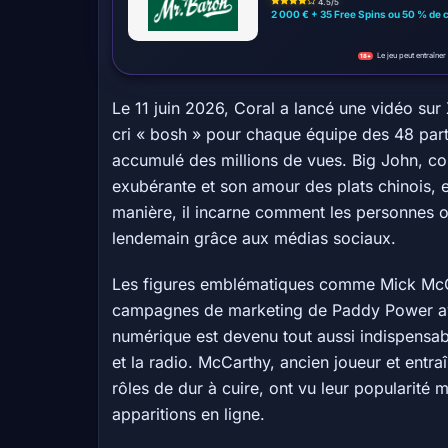
4.5/5
2 000 € + 35 Free Spins ou 50 % de
Le jeu peut entraîne
18+
Le 11 juin 2026, Coral a lancé une vidéo sur
cri « bosh » pour chaque équipe des 48 part
accumulé des millions de vues. Big John, co
exubérante et son amour des plats chinois, 
manière, il incarne comment les personnes o
lendemain grâce aux médias sociaux.
Les figures emblématiques comme Mick McCa
campagnes de marketing de Paddy Power ava
numérique est devenu tout aussi indispensab
et la radio. McCarthy, ancien joueur et entra
rôles de dur à cuire, ont vu leur popularité m
apparitions en ligne.